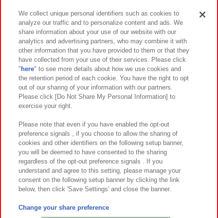
We collect unique personal identifiers such as cookies to
analyze our traffic and to personalize content and ads. We
イベント・キャンペーン
share information about your use of our website with our
analytics and advertising partners, who may combine it with
other information that you have provided to them or that they
have collected from your use of their services. Please click
"
here
" to see more details about how we use cookies and
関連会社
サステナビリティ
サイトポリシー
the retention period of each cookie. You have the right to opt
out of our sharing of your information with our partners.
プライバシーポリシー
ウェブアクセシビリティ方針と検証結果
Please click [Do Not Share My Personal Information] to
exercise your right.
お取引先さまとともに
食品のご提供について
カスタマーハラスメント対応方針
よくあるご質問・お問い合わせ
Please note that even if you have enabled the opt-out
preference signals , if you choose to allow the sharing of
cookies and other identifiers on the following setup banner,
you will be deemed to have consented to the sharing
regardless of the opt-out preference signals . If you
understand and agree to this setting, please manage your
consent on the following setup banner by clicking the link
below, then click 'Save Settings' and close the banner.
©Bandai Namco Amusement Inc.
©Bandai Namco Amusement Lab Inc.
Change your share preference
©Bandai Namco Experience Inc.