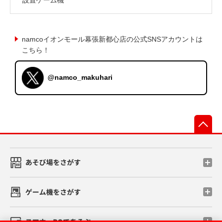
namcoイオンモール幕張新都心店の公式SNSアカウントは
こちら！
@namco_makuhari
先
あそび場をさがす
ゲーム機をさがす
スマホ・PCであそぶ