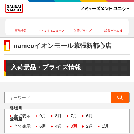
店舗情報
イベント&ニュース
入荷プライズ
設置ゲーム機
namcoイオンモール幕張新都心店
入荷景品・プライズ情報
登場月
全て表示
9月
8月
7月
6月
登場週
全て表示
5週
4週
3週
2週
1週