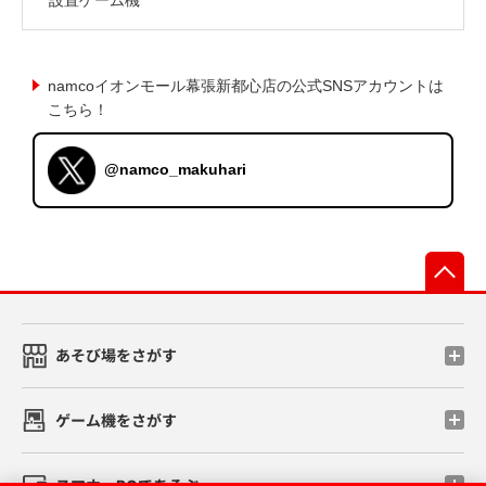
namcoイオンモール幕張新都心店の公式SNSアカウントは
こちら！
@namco_makuhari
先
あそび場をさがす
ゲーム機をさがす
スマホ・PCであそぶ