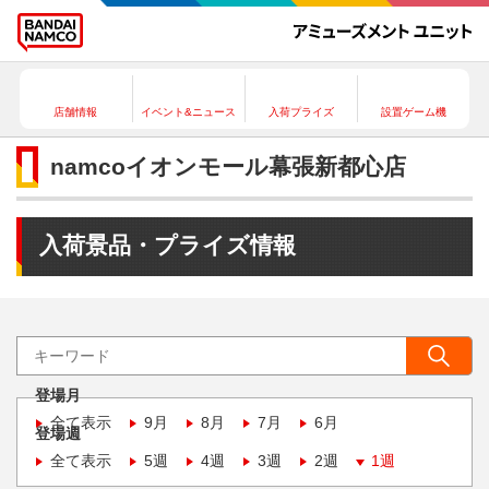
店舗情報
イベント&ニュース
入荷プライズ
設置ゲーム機
namcoイオンモール幕張新都心店
入荷景品・プライズ情報
登場月
全て表示
9月
8月
7月
6月
登場週
全て表示
5週
4週
3週
2週
1週