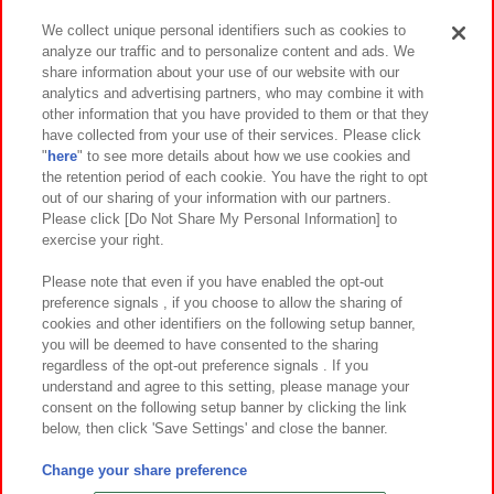
We collect unique personal identifiers such as cookies to
analyze our traffic and to personalize content and ads. We
イベント・キャンペーン
share information about your use of our website with our
analytics and advertising partners, who may combine it with
other information that you have provided to them or that they
have collected from your use of their services. Please click
"
here
" to see more details about how we use cookies and
関連会社
サステナビリティ
サイトポリシー
the retention period of each cookie. You have the right to opt
out of our sharing of your information with our partners.
プライバシーポリシー
ウェブアクセシビリティ方針と検証結果
Please click [Do Not Share My Personal Information] to
exercise your right.
お取引先さまとともに
食品のご提供について
カスタマーハラスメント対応方針
よくあるご質問・お問い合わせ
Please note that even if you have enabled the opt-out
preference signals , if you choose to allow the sharing of
cookies and other identifiers on the following setup banner,
you will be deemed to have consented to the sharing
regardless of the opt-out preference signals . If you
understand and agree to this setting, please manage your
consent on the following setup banner by clicking the link
below, then click 'Save Settings' and close the banner.
©Bandai Namco Amusement Inc.
©Bandai Namco Amusement Lab Inc.
Change your share preference
©Bandai Namco Experience Inc.