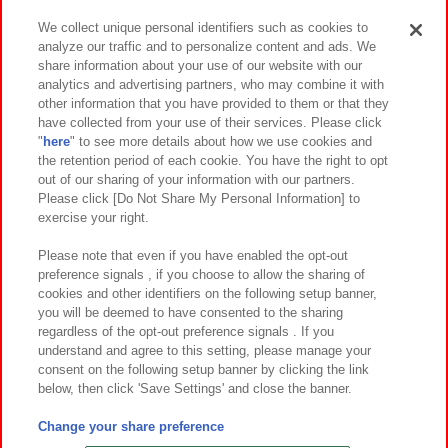
We collect unique personal identifiers such as cookies to
analyze our traffic and to personalize content and ads. We
イベント・キャンペーン
share information about your use of our website with our
analytics and advertising partners, who may combine it with
other information that you have provided to them or that they
have collected from your use of their services. Please click
"
here
" to see more details about how we use cookies and
関連会社
サステナビリティ
サイトポリシー
the retention period of each cookie. You have the right to opt
out of our sharing of your information with our partners.
プライバシーポリシー
ウェブアクセシビリティ方針と検証結果
Please click [Do Not Share My Personal Information] to
exercise your right.
お取引先さまとともに
食品のご提供について
カスタマーハラスメント対応方針
よくあるご質問・お問い合わせ
Please note that even if you have enabled the opt-out
preference signals , if you choose to allow the sharing of
cookies and other identifiers on the following setup banner,
you will be deemed to have consented to the sharing
regardless of the opt-out preference signals . If you
understand and agree to this setting, please manage your
consent on the following setup banner by clicking the link
below, then click 'Save Settings' and close the banner.
©Bandai Namco Amusement Inc.
©Bandai Namco Amusement Lab Inc.
Change your share preference
©Bandai Namco Experience Inc.