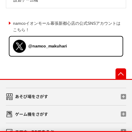
namcoイオンモール幕張新都心店の公式SNSアカウントは
こちら！
@namco_makuhari
先
あそび場をさがす
ゲーム機をさがす
スマホ・PCであそぶ