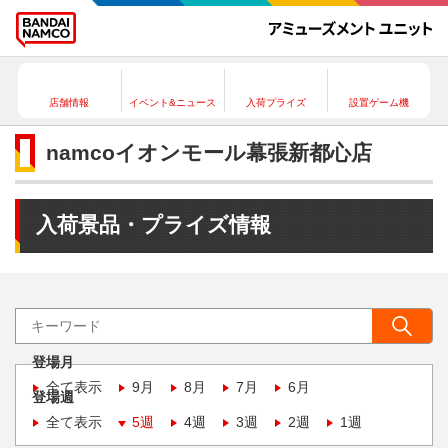
店舗情報
イベント&ニュース
入荷プライズ
設置ゲーム機
namcoイオンモール幕張新都心店
入荷景品・プライズ情報
登場月
全て表示
9月
8月
7月
6月
登場週
全て表示
5週
4週
3週
2週
1週