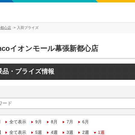
新都心店
入荷プライズ
mcoイオンモール幕張新都心店
景品・プライズ情報
月
全て表示
9月
8月
7月
6月
週
全て表示
5週
4週
3週
2週
1週