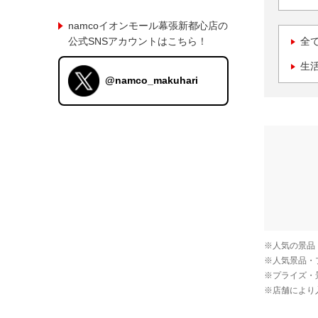
namcoイオンモール幕張新都心店の
公式SNSアカウントはこちら！
全
生
@namco_makuhari