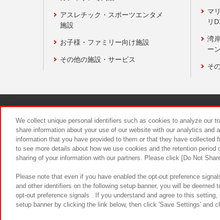
マ
アスレチック・スポーツエンタメ
リD
施設
湾
お子様・ファミリー向け施設
ーン
その他の施設・サービス
そ
関連会社
サステナビリティ
We collect unique personal identifiers such as cookies to analyze our t
share information about your use of our website with our analytics and 
information that you have provided to them or that they have collected f
食品のご提
to see more details about how we use cookies and the retention period o
sharing of your information with our partners. Please click [Do Not Shar
Please note that even if you have enabled the opt-out preference signals
and other identifiers on the following setup banner, you will be deemed 
opt-out preference signals . If you understand and agree to this setting
setup banner by clicking the link below, then click 'Save Settings' and c
©Bandai Namco Amusement Inc.
©Ba