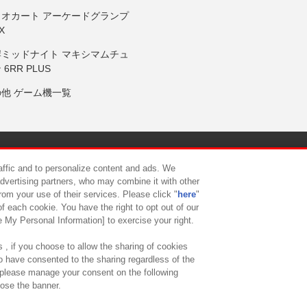
リオカート アーケードグランプ
X
岸ミッドナイト マキシマムチュ
 6RR PLUS
の他 ゲーム機一覧
サイトポリシー
プライバシーポリシー
ウェブアクセシビリティ方
raffic and to personalize content and ads. We
advertising partners, who may combine it with other
rom your use of their services. Please click "
here
"
供について
カスタマーハラスメント対応方針
よくあるご質問・
f each cookie. You have the right to opt out of our
e My Personal Information] to exercise your right.
 , if you choose to allow the sharing of cookies
to have consented to the sharing regardless of the
, please manage your consent on the following
lose the banner.
ndai Namco Amusement Lab Inc.
©Bandai Namco Experience Inc.
©HANAY