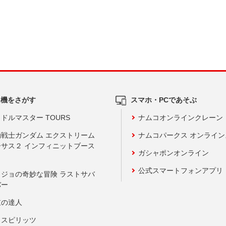
ム機をさがす
スマホ・PCであそぶ
ドルマスター TOURS
ナムコオンラインクレーン
動戦士ガンダム エクストリーム
ナムコパークス オンライ
ーサス２ インフィニットブース
ガシャポンオンライン
公式スマートフォンアプリ
ョジョの奇妙な冒険 ラストサバ
バー
鼓の達人
りスピリッツ