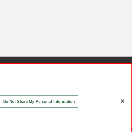
針と検証結果
お取引先さまとともに
お問い合わせ
Do Not Share My Personal Information
ASHIKI Co., Ltd. All Rights Reserved.