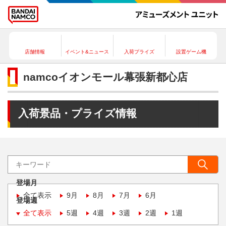
店舗情報
イベント&ニュース
入荷プライズ
設置ゲーム機
namcoイオンモール幕張新都心店
入荷景品・プライズ情報
登場月
全て表示
9月
8月
7月
6月
登場週
全て表示
5週
4週
3週
2週
1週