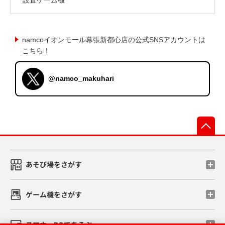
namcoイオンモール幕張新都心店の公式SNSアカウントは
こちら！
@namco_makuhari
先
あそび場をさがす
ゲーム機をさがす
スマホ・PCであそぶ