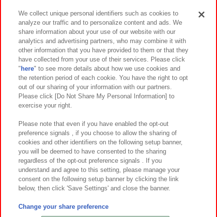
We collect unique personal identifiers such as cookies to
analyze our traffic and to personalize content and ads. We
イベント・キャンペーン
share information about your use of our website with our
analytics and advertising partners, who may combine it with
other information that you have provided to them or that they
have collected from your use of their services. Please click
"
here
" to see more details about how we use cookies and
関連会社
サステナビリティ
サイトポリシー
the retention period of each cookie. You have the right to opt
out of our sharing of your information with our partners.
プライバシーポリシー
ウェブアクセシビリティ方針と検証結果
Please click [Do Not Share My Personal Information] to
exercise your right.
お取引先さまとともに
食品のご提供について
カスタマーハラスメント対応方針
よくあるご質問・お問い合わせ
Please note that even if you have enabled the opt-out
preference signals , if you choose to allow the sharing of
cookies and other identifiers on the following setup banner,
you will be deemed to have consented to the sharing
regardless of the opt-out preference signals . If you
understand and agree to this setting, please manage your
consent on the following setup banner by clicking the link
below, then click 'Save Settings' and close the banner.
©Bandai Namco Amusement Inc.
©Bandai Namco Amusement Lab Inc.
Change your share preference
©Bandai Namco Experience Inc.