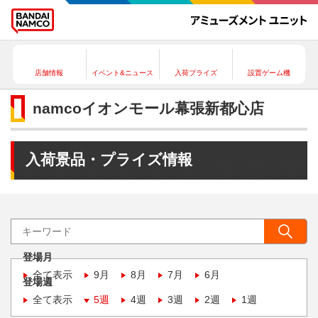
店舗情報
イベント&ニュース
入荷プライズ
設置ゲーム機
namcoイオンモール幕張新都心店
入荷景品・プライズ情報
登場月
全て表示
9月
8月
7月
6月
登場週
全て表示
5週
4週
3週
2週
1週