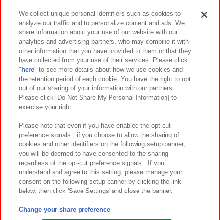
We collect unique personal identifiers such as cookies to
analyze our traffic and to personalize content and ads. We
イベント・キャンペーン
share information about your use of our website with our
analytics and advertising partners, who may combine it with
other information that you have provided to them or that they
have collected from your use of their services. Please click
"
here
" to see more details about how we use cookies and
関連会社
サステナビリティ
サイトポリシー
the retention period of each cookie. You have the right to opt
out of our sharing of your information with our partners.
プライバシーポリシー
ウェブアクセシビリティ方針と検証結果
Please click [Do Not Share My Personal Information] to
exercise your right.
お取引先さまとともに
食品のご提供について
カスタマーハラスメント対応方針
よくあるご質問・お問い合わせ
Please note that even if you have enabled the opt-out
preference signals , if you choose to allow the sharing of
cookies and other identifiers on the following setup banner,
you will be deemed to have consented to the sharing
regardless of the opt-out preference signals . If you
understand and agree to this setting, please manage your
consent on the following setup banner by clicking the link
below, then click 'Save Settings' and close the banner.
©Bandai Namco Amusement Inc.
©Bandai Namco Amusement Lab Inc.
Change your share preference
©Bandai Namco Experience Inc.