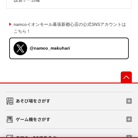
namcoイオンモール幕張新都心店の公式SNSアカウントは
こちら！
@namco_makuhari
先
あそび場をさがす
ゲーム機をさがす
スマホ・PCであそぶ