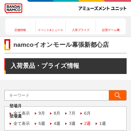
店舗情報
イベント&ニュース
入荷プライズ
設置ゲーム機
namcoイオンモール幕張新都心店
入荷景品・プライズ情報
登場月
全て表示
9月
8月
7月
6月
登場週
全て表示
5週
4週
3週
2週
1週