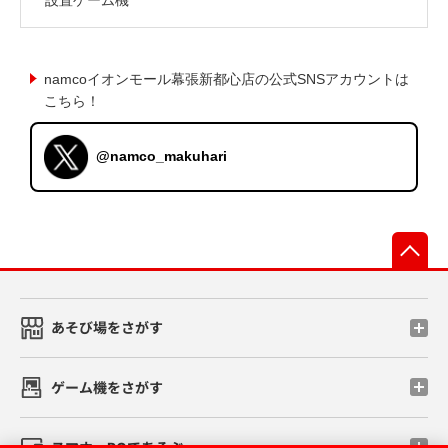
namcoイオンモール幕張新都心店の公式SNSアカウントは
こちら！
@namco_makuhari
先
あそび場をさがす
ゲーム機をさがす
スマホ・PCであそぶ