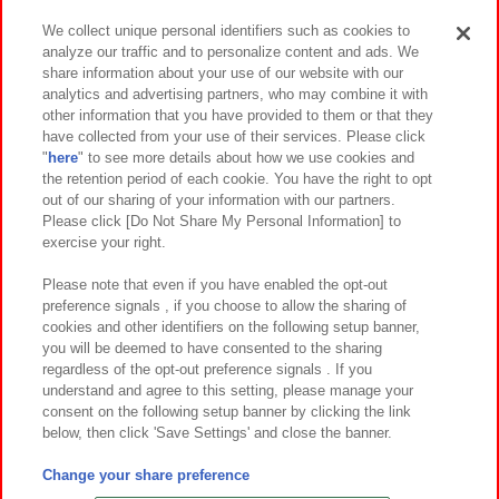
We collect unique personal identifiers such as cookies to
analyze our traffic and to personalize content and ads. We
イベント・キャンペーン
share information about your use of our website with our
analytics and advertising partners, who may combine it with
other information that you have provided to them or that they
have collected from your use of their services. Please click
"
here
" to see more details about how we use cookies and
関連会社
サステナビリティ
サイトポリシー
the retention period of each cookie. You have the right to opt
out of our sharing of your information with our partners.
プライバシーポリシー
ウェブアクセシビリティ方針と検証結果
Please click [Do Not Share My Personal Information] to
exercise your right.
お取引先さまとともに
食品のご提供について
カスタマーハラスメント対応方針
よくあるご質問・お問い合わせ
Please note that even if you have enabled the opt-out
preference signals , if you choose to allow the sharing of
cookies and other identifiers on the following setup banner,
you will be deemed to have consented to the sharing
regardless of the opt-out preference signals . If you
understand and agree to this setting, please manage your
consent on the following setup banner by clicking the link
below, then click 'Save Settings' and close the banner.
©Bandai Namco Amusement Inc.
©Bandai Namco Amusement Lab Inc.
Change your share preference
©Bandai Namco Experience Inc.