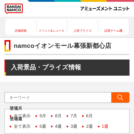
店舗情報
イベント&ニュース
入荷プライズ
設置ゲーム機
namcoイオンモール幕張新都心店
入荷景品・プライズ情報
登場月
全て表示
9月
8月
7月
6月
登場週
全て表示
5週
4週
3週
2週
1週