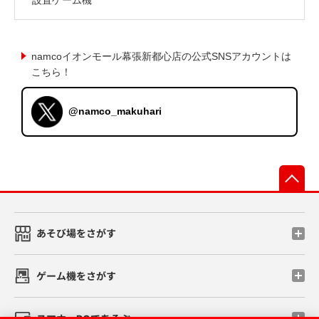
namcoイオンモール幕張新都心店の公式SNSアカウントは
こちら！
@namco_makuhari
先
あそび場をさがす
ゲーム機をさがす
スマホ・PCであそぶ