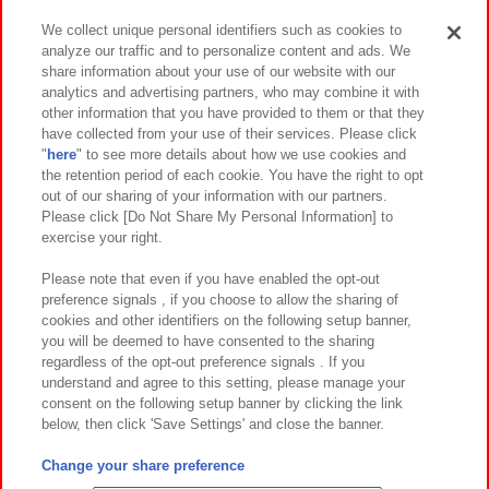
We collect unique personal identifiers such as cookies to
analyze our traffic and to personalize content and ads. We
イベント・キャンペーン
share information about your use of our website with our
analytics and advertising partners, who may combine it with
other information that you have provided to them or that they
have collected from your use of their services. Please click
"
here
" to see more details about how we use cookies and
関連会社
サステナビリティ
サイトポリシー
the retention period of each cookie. You have the right to opt
out of our sharing of your information with our partners.
プライバシーポリシー
ウェブアクセシビリティ方針と検証結果
Please click [Do Not Share My Personal Information] to
exercise your right.
お取引先さまとともに
食品のご提供について
カスタマーハラスメント対応方針
よくあるご質問・お問い合わせ
Please note that even if you have enabled the opt-out
preference signals , if you choose to allow the sharing of
cookies and other identifiers on the following setup banner,
you will be deemed to have consented to the sharing
regardless of the opt-out preference signals . If you
understand and agree to this setting, please manage your
consent on the following setup banner by clicking the link
below, then click 'Save Settings' and close the banner.
©Bandai Namco Amusement Inc.
©Bandai Namco Amusement Lab Inc.
Change your share preference
©Bandai Namco Experience Inc.