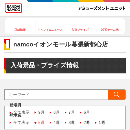
店舗情報
イベント&ニュース
入荷プライズ
設置ゲーム機
namcoイオンモール幕張新都心店
入荷景品・プライズ情報
登場月
全て表示
9月
8月
7月
6月
登場週
全て表示
5週
4週
3週
2週
1週