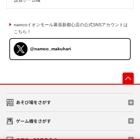
namcoイオンモール幕張新都心店の公式SNSアカウントは
こちら！
@namco_makuhari
先
あそび場をさがす
ゲーム機をさがす
スマホ・PCであそぶ