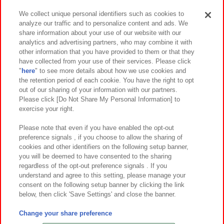
We collect unique personal identifiers such as cookies to
analyze our traffic and to personalize content and ads. We
イベント・キャンペーン
share information about your use of our website with our
analytics and advertising partners, who may combine it with
other information that you have provided to them or that they
have collected from your use of their services. Please click
"
here
" to see more details about how we use cookies and
関連会社
サステナビリティ
サイトポリシー
the retention period of each cookie. You have the right to opt
out of our sharing of your information with our partners.
プライバシーポリシー
ウェブアクセシビリティ方針と検証結果
Please click [Do Not Share My Personal Information] to
exercise your right.
お取引先さまとともに
食品のご提供について
カスタマーハラスメント対応方針
よくあるご質問・お問い合わせ
Please note that even if you have enabled the opt-out
preference signals , if you choose to allow the sharing of
cookies and other identifiers on the following setup banner,
you will be deemed to have consented to the sharing
regardless of the opt-out preference signals . If you
understand and agree to this setting, please manage your
consent on the following setup banner by clicking the link
below, then click 'Save Settings' and close the banner.
©Bandai Namco Amusement Inc.
©Bandai Namco Amusement Lab Inc.
Change your share preference
©Bandai Namco Experience Inc.