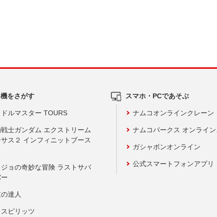
ム機をさがす
スマホ・PCであそぶ
ドルマスター TOURS
ナムコオンラインクレーン
動戦士ガンダム エクストリーム
ナムコパークス オンライ
ーサス２ インフィニットブース
ガシャポンオンライン
公式スマートフォンアプリ
ョジョの奇妙な冒険 ラストサバ
バー
鼓の達人
りスピリッツ