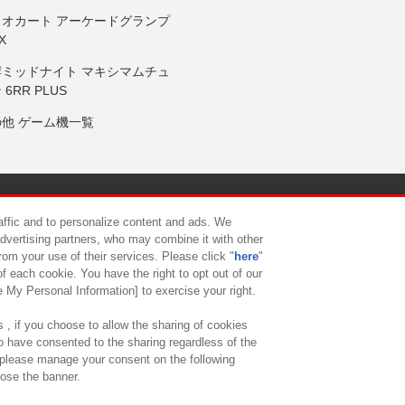
リオカート アーケードグランプ
X
岸ミッドナイト マキシマムチュ
 6RR PLUS
の他 ゲーム機一覧
サイトポリシー
プライバシーポリシー
ウェブアクセシビリティ方
raffic and to personalize content and ads. We
advertising partners, who may combine it with other
rom your use of their services. Please click "
here
"
供について
カスタマーハラスメント対応方針
よくあるご質問・
f each cookie. You have the right to opt out of our
e My Personal Information] to exercise your right.
 , if you choose to allow the sharing of cookies
to have consented to the sharing regardless of the
, please manage your consent on the following
lose the banner.
ndai Namco Amusement Lab Inc.
©Bandai Namco Experience Inc.
©HANAY