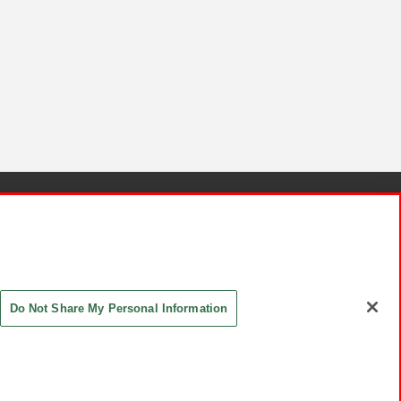
針と検証結果
お取引先さまとともに
お問い合わせ
Do Not Share My Personal Information
ASHIKI Co., Ltd. All Rights Reserved.