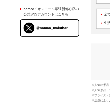
namcoイオンモール幕張新都心店の
公式SNSアカウントはこちら！
全
生
@namco_makuhari