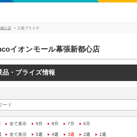
新都心店
入荷プライズ
mcoイオンモール幕張新都心店
景品・プライズ情報
月
全て表示
9月
8月
7月
6月
週
全て表示
5週
4週
3週
2週
1週