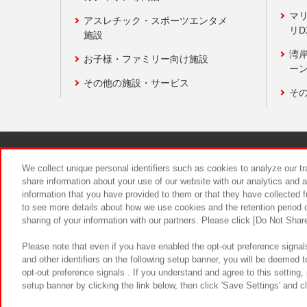
マ
アスレチック・スポーツエンタメ
リD
施設
湾
お子様・ファミリー向け施設
ーン
その他の施設・サービス
そ
関連会社
サステナビリティ
We collect unique personal identifiers such as cookies to analyze our t
share information about your use of our website with our analytics and 
information that you have provided to them or that they have collected f
食品のご提
to see more details about how we use cookies and the retention period o
sharing of your information with our partners. Please click [Do Not Shar
Please note that even if you have enabled the opt-out preference signals
and other identifiers on the following setup banner, you will be deemed 
opt-out preference signals . If you understand and agree to this setting
setup banner by clicking the link below, then click 'Save Settings' and c
©Bandai Namco Amusement Inc.
©Ba