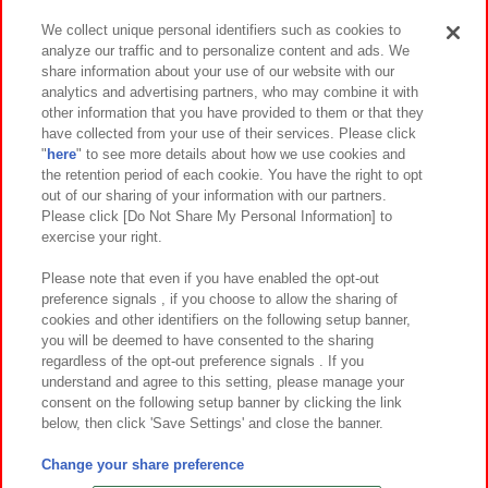
We collect unique personal identifiers such as cookies to
analyze our traffic and to personalize content and ads. We
イベント・キャンペーン
share information about your use of our website with our
analytics and advertising partners, who may combine it with
other information that you have provided to them or that they
have collected from your use of their services. Please click
"
here
" to see more details about how we use cookies and
関連会社
サステナビリティ
サイトポリシー
the retention period of each cookie. You have the right to opt
out of our sharing of your information with our partners.
プライバシーポリシー
ウェブアクセシビリティ方針と検証結果
Please click [Do Not Share My Personal Information] to
exercise your right.
お取引先さまとともに
食品のご提供について
カスタマーハラスメント対応方針
よくあるご質問・お問い合わせ
Please note that even if you have enabled the opt-out
preference signals , if you choose to allow the sharing of
cookies and other identifiers on the following setup banner,
you will be deemed to have consented to the sharing
regardless of the opt-out preference signals . If you
understand and agree to this setting, please manage your
consent on the following setup banner by clicking the link
below, then click 'Save Settings' and close the banner.
©Bandai Namco Amusement Inc.
©Bandai Namco Amusement Lab Inc.
Change your share preference
©Bandai Namco Experience Inc.