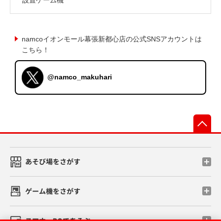
namcoイオンモール幕張新都心店の公式SNSアカウントは
こちら！
@namco_makuhari
先
あそび場をさがす
ゲーム機をさがす
スマホ・PCであそぶ