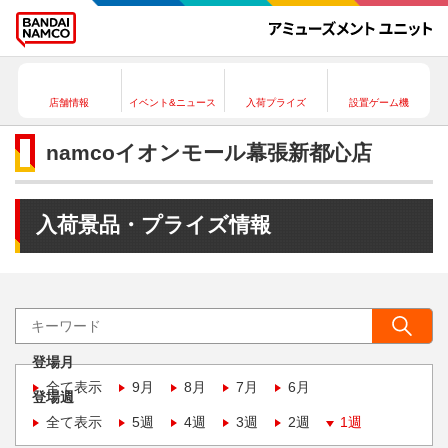
店舗情報
イベント&ニュース
入荷プライズ
設置ゲーム機
namcoイオンモール幕張新都心店
入荷景品・プライズ情報
登場月
全て表示
9月
8月
7月
6月
登場週
全て表示
5週
4週
3週
2週
1週