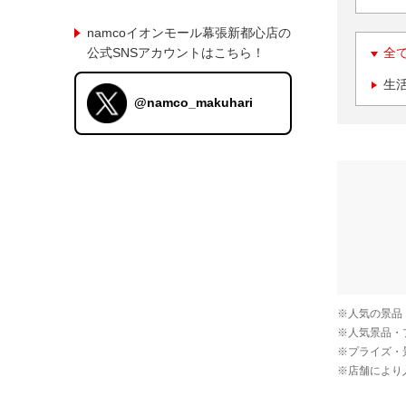
namcoイオンモール幕張新都心店の
公式SNSアカウントはこちら！
全
生
@namco_makuhari