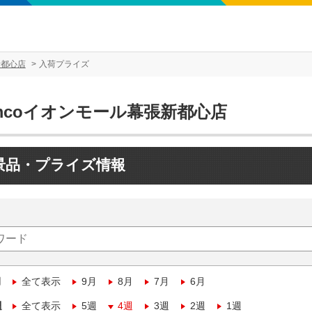
新都心店
入荷プライズ
mcoイオンモール幕張新都心店
景品・プライズ情報
月
全て表示
9月
8月
7月
6月
週
全て表示
5週
4週
3週
2週
1週