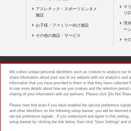
マ
アスレチック・スポーツエンタメ
リD
施設
湾
お子様・ファミリー向け施設
ーン
その他の施設・サービス
そ
関連会社
サステナビリティ
We collect unique personal identifiers such as cookies to analyze our t
share information about your use of our website with our analytics and 
information that you have provided to them or that they have collected f
食品のご提
to see more details about how we use cookies and the retention period o
sharing of your information with our partners. Please click [Do Not Shar
Please note that even if you have enabled the opt-out preference signals
and other identifiers on the following setup banner, you will be deemed 
opt-out preference signals . If you understand and agree to this setting
setup banner by clicking the link below, then click 'Save Settings' and c
©Bandai Namco Amusement Inc.
©Ba