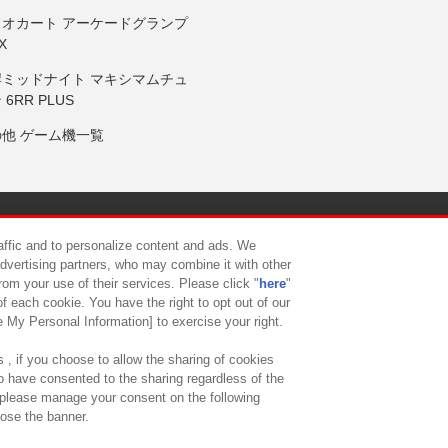
リオカート アーケードグランプ
X
岸ミッドナイト マキシマムチュ
 6RR PLUS
の他 ゲーム機一覧
サイトポリシー
プライバシーポリシー
ウェブアクセシビリティ方
raffic and to personalize content and ads. We
advertising partners, who may combine it with other
rom your use of their services. Please click "
here
"
供について
カスタマーハラスメント対応方針
よくあるご質問・
f each cookie. You have the right to opt out of our
e My Personal Information] to exercise your right.
 , if you choose to allow the sharing of cookies
to have consented to the sharing regardless of the
, please manage your consent on the following
lose the banner.
ndai Namco Amusement Lab Inc.
©Bandai Namco Experience Inc.
©HANAY