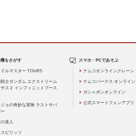
ム機をさがす
スマホ・PCであそぶ
ドルマスター TOURS
ナムコオンラインクレーン
動戦士ガンダム エクストリーム
ナムコパークス オンライ
ーサス２ インフィニットブース
ガシャポンオンライン
公式スマートフォンアプリ
ョジョの奇妙な冒険 ラストサバ
バー
鼓の達人
りスピリッツ