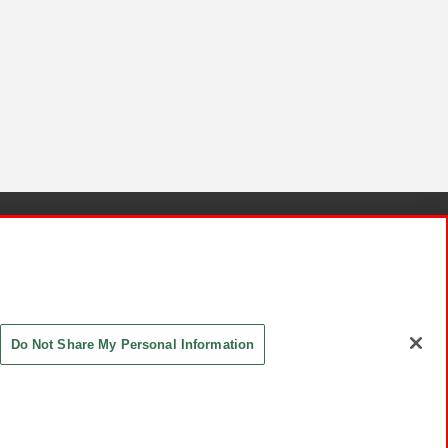
針と検証結果
お取引先さまとともに
お問い合わせ
Do Not Share My Personal Information
ASHIKI Co., Ltd. All Rights Reserved.