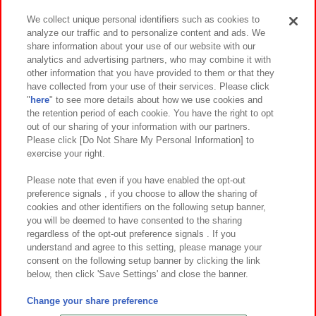
We collect unique personal identifiers such as cookies to
analyze our traffic and to personalize content and ads. We
イベント・キャンペーン
share information about your use of our website with our
analytics and advertising partners, who may combine it with
other information that you have provided to them or that they
have collected from your use of their services. Please click
"
here
" to see more details about how we use cookies and
関連会社
サステナビリティ
サイトポリシー
the retention period of each cookie. You have the right to opt
out of our sharing of your information with our partners.
プライバシーポリシー
ウェブアクセシビリティ方針と検証結果
Please click [Do Not Share My Personal Information] to
exercise your right.
お取引先さまとともに
食品のご提供について
カスタマーハラスメント対応方針
よくあるご質問・お問い合わせ
Please note that even if you have enabled the opt-out
preference signals , if you choose to allow the sharing of
cookies and other identifiers on the following setup banner,
you will be deemed to have consented to the sharing
regardless of the opt-out preference signals . If you
understand and agree to this setting, please manage your
consent on the following setup banner by clicking the link
below, then click 'Save Settings' and close the banner.
©Bandai Namco Amusement Inc.
©Bandai Namco Amusement Lab Inc.
Change your share preference
©Bandai Namco Experience Inc.