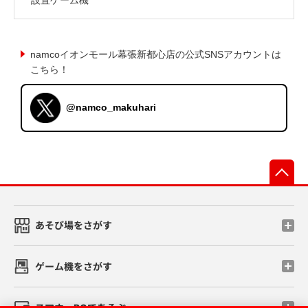
namcoイオンモール幕張新都心店の公式SNSアカウントは
こちら！
@namco_makuhari
先
あそび場をさがす
ゲーム機をさがす
スマホ・PCであそぶ