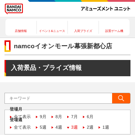
店舗情報
イベント&ニュース
入荷プライズ
設置ゲーム機
namcoイオンモール幕張新都心店
入荷景品・プライズ情報
登場月
全て表示
9月
8月
7月
6月
登場週
全て表示
5週
4週
3週
2週
1週