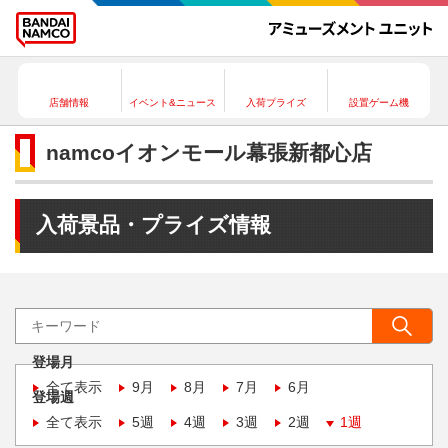
店舗情報
イベント&ニュース
入荷プライズ
設置ゲーム機
namcoイオンモール幕張新都心店
入荷景品・プライズ情報
登場月
全て表示
9月
8月
7月
6月
登場週
全て表示
5週
4週
3週
2週
1週