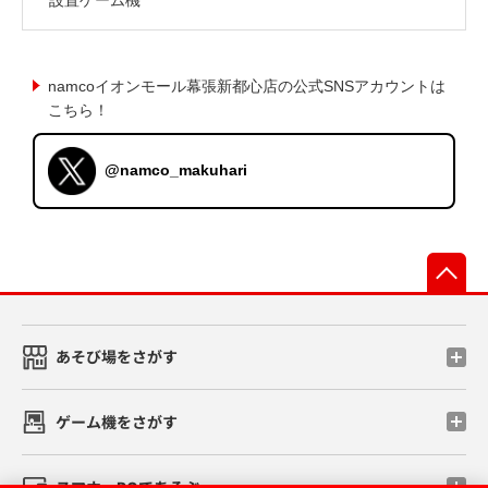
namcoイオンモール幕張新都心店の公式SNSアカウントは
こちら！
@namco_makuhari
先
あそび場をさがす
ゲーム機をさがす
スマホ・PCであそぶ