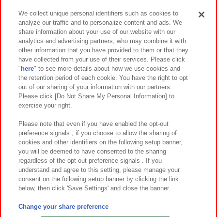
We collect unique personal identifiers such as cookies to
analyze our traffic and to personalize content and ads. We
イベント・キャンペーン
share information about your use of our website with our
analytics and advertising partners, who may combine it with
other information that you have provided to them or that they
have collected from your use of their services. Please click
"
here
" to see more details about how we use cookies and
関連会社
サステナビリティ
サイトポリシー
the retention period of each cookie. You have the right to opt
out of our sharing of your information with our partners.
プライバシーポリシー
ウェブアクセシビリティ方針と検証結果
Please click [Do Not Share My Personal Information] to
exercise your right.
お取引先さまとともに
食品のご提供について
カスタマーハラスメント対応方針
よくあるご質問・お問い合わせ
Please note that even if you have enabled the opt-out
preference signals , if you choose to allow the sharing of
cookies and other identifiers on the following setup banner,
you will be deemed to have consented to the sharing
regardless of the opt-out preference signals . If you
understand and agree to this setting, please manage your
consent on the following setup banner by clicking the link
below, then click 'Save Settings' and close the banner.
©Bandai Namco Amusement Inc.
©Bandai Namco Amusement Lab Inc.
Change your share preference
©Bandai Namco Experience Inc.