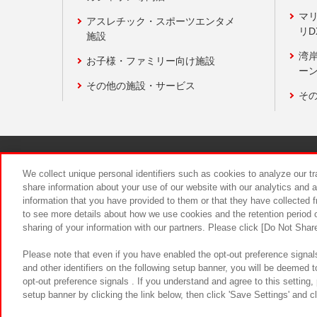
マ
アスレチック・スポーツエンタメ
リD
施設
湾
お子様・ファミリー向け施設
ーン
その他の施設・サービス
そ
関連会社
サステナビリティ
We collect unique personal identifiers such as cookies to analyze our t
share information about your use of our website with our analytics and 
information that you have provided to them or that they have collected f
食品のご提
to see more details about how we use cookies and the retention period o
sharing of your information with our partners. Please click [Do Not Shar
Please note that even if you have enabled the opt-out preference signals
and other identifiers on the following setup banner, you will be deemed 
opt-out preference signals . If you understand and agree to this setting
setup banner by clicking the link below, then click 'Save Settings' and c
©Bandai Namco Amusement Inc.
©Ba