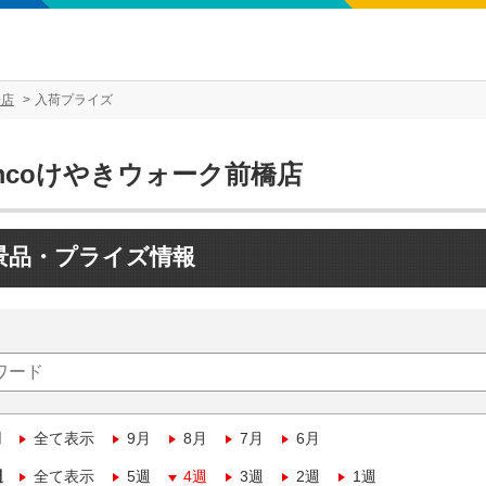
橋店
入荷プライズ
mcoけやきウォーク前橋店
景品・プライズ情報
月
全て表示
9月
8月
7月
6月
週
全て表示
5週
4週
3週
2週
1週