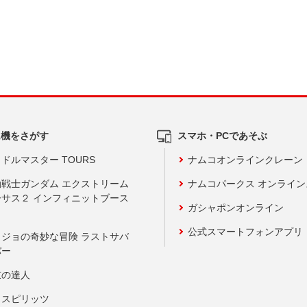
ム機をさがす
スマホ・PCであそぶ
ドルマスター TOURS
ナムコオンラインクレーン
動戦士ガンダム エクストリーム
ナムコパークス オンライ
ーサス２ インフィニットブース
ガシャポンオンライン
公式スマートフォンアプリ
ョジョの奇妙な冒険 ラストサバ
バー
鼓の達人
りスピリッツ