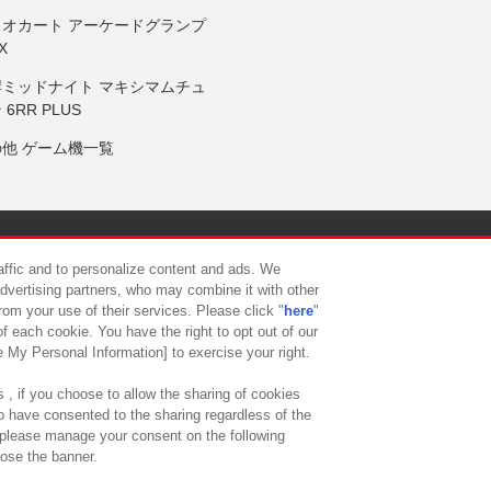
リオカート アーケードグランプ
X
岸ミッドナイト マキシマムチュ
 6RR PLUS
の他 ゲーム機一覧
サイトポリシー
プライバシーポリシー
ウェブアクセシビリティ方
raffic and to personalize content and ads. We
advertising partners, who may combine it with other
rom your use of their services. Please click "
here
"
供について
カスタマーハラスメント対応方針
よくあるご質問・
f each cookie. You have the right to opt out of our
e My Personal Information] to exercise your right.
 , if you choose to allow the sharing of cookies
to have consented to the sharing regardless of the
, please manage your consent on the following
lose the banner.
ndai Namco Amusement Lab Inc.
©Bandai Namco Experience Inc.
©HANAY