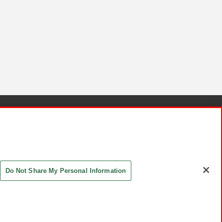
針と検証結果
お取引先さまとともに
お問い合わせ
Do Not Share My Personal Information
ASHIKI Co., Ltd. All Rights Reserved.