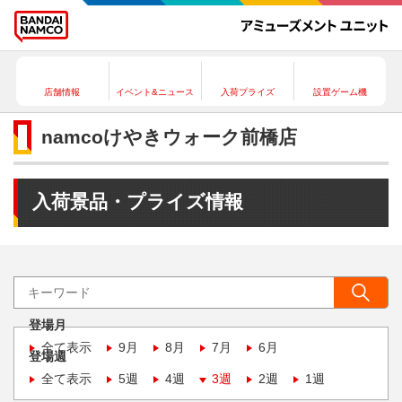
店舗情報
イベント&ニュース
入荷プライズ
設置ゲーム機
namcoけやきウォーク前橋店
入荷景品・プライズ情報
登場月
全て表示
9月
8月
7月
6月
登場週
全て表示
5週
4週
3週
2週
1週