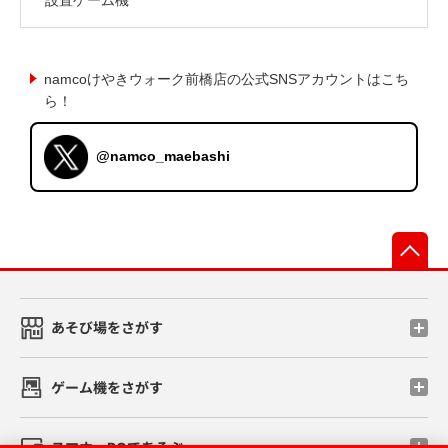
namcoけやきウォーク前橋店の公式SNSアカウントはこち
ら！
@namco_maebashi
先
あそび場をさがす
ゲーム機をさがす
スマホ・PCであそぶ