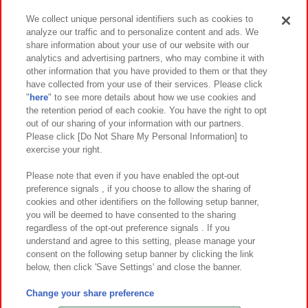
We collect unique personal identifiers such as cookies to
analyze our traffic and to personalize content and ads. We
イベント・キャンペーン
share information about your use of our website with our
analytics and advertising partners, who may combine it with
other information that you have provided to them or that they
have collected from your use of their services. Please click
"
here
" to see more details about how we use cookies and
関連会社
サステナビリティ
サイトポリシー
the retention period of each cookie. You have the right to opt
out of our sharing of your information with our partners.
プライバシーポリシー
ウェブアクセシビリティ方針と検証結果
Please click [Do Not Share My Personal Information] to
exercise your right.
お取引先さまとともに
食品のご提供について
カスタマーハラスメント対応方針
よくあるご質問・お問い合わせ
Please note that even if you have enabled the opt-out
preference signals , if you choose to allow the sharing of
cookies and other identifiers on the following setup banner,
you will be deemed to have consented to the sharing
regardless of the opt-out preference signals . If you
understand and agree to this setting, please manage your
consent on the following setup banner by clicking the link
below, then click 'Save Settings' and close the banner.
©Bandai Namco Amusement Inc.
©Bandai Namco Amusement Lab Inc.
Change your share preference
©Bandai Namco Experience Inc.