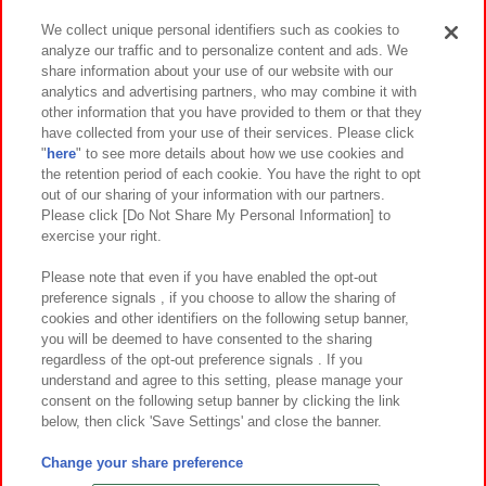
We collect unique personal identifiers such as cookies to
analyze our traffic and to personalize content and ads. We
イベント・キャンペーン
share information about your use of our website with our
analytics and advertising partners, who may combine it with
other information that you have provided to them or that they
have collected from your use of their services. Please click
"
here
" to see more details about how we use cookies and
関連会社
サステナビリティ
サイトポリシー
the retention period of each cookie. You have the right to opt
out of our sharing of your information with our partners.
プライバシーポリシー
ウェブアクセシビリティ方針と検証結果
Please click [Do Not Share My Personal Information] to
exercise your right.
お取引先さまとともに
食品のご提供について
カスタマーハラスメント対応方針
よくあるご質問・お問い合わせ
Please note that even if you have enabled the opt-out
preference signals , if you choose to allow the sharing of
cookies and other identifiers on the following setup banner,
you will be deemed to have consented to the sharing
regardless of the opt-out preference signals . If you
understand and agree to this setting, please manage your
consent on the following setup banner by clicking the link
below, then click 'Save Settings' and close the banner.
©Bandai Namco Amusement Inc.
©Bandai Namco Amusement Lab Inc.
Change your share preference
©Bandai Namco Experience Inc.