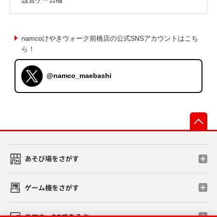
namcoけやきウォーク前橋店の公式SNSアカウントはこち
ら！
@namco_maebashi
先
あそび場をさがす
ゲーム機をさがす
スマホ・PCであそぶ