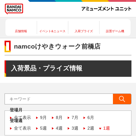
店舗情報
イベント&ニュース
入荷プライズ
設置ゲーム機
namcoけやきウォーク前橋店
入荷景品・プライズ情報
登場月
全て表示
9月
8月
7月
6月
登場週
全て表示
5週
4週
3週
2週
1週