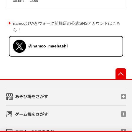
namcoけやきウォーク前橋店の公式SNSアカウントはこち
ら！
@namco_maebashi
先
あそび場をさがす
ゲーム機をさがす
スマホ・PCであそぶ