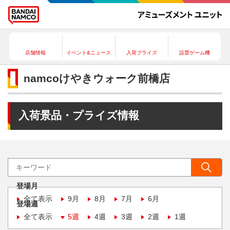
店舗情報
イベント&ニュース
入荷プライズ
設置ゲーム機
namcoけやきウォーク前橋店
入荷景品・プライズ情報
登場月
全て表示
9月
8月
7月
6月
登場週
全て表示
5週
4週
3週
2週
1週