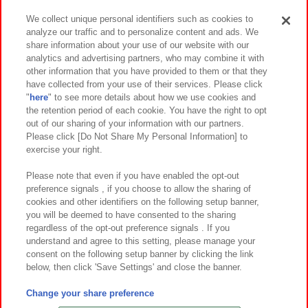
We collect unique personal identifiers such as cookies to
analyze our traffic and to personalize content and ads. We
イベント・キャンペーン
share information about your use of our website with our
analytics and advertising partners, who may combine it with
other information that you have provided to them or that they
have collected from your use of their services. Please click
"
here
" to see more details about how we use cookies and
関連会社
サステナビリティ
サイトポリシー
the retention period of each cookie. You have the right to opt
out of our sharing of your information with our partners.
プライバシーポリシー
ウェブアクセシビリティ方針と検証結果
Please click [Do Not Share My Personal Information] to
exercise your right.
お取引先さまとともに
食品のご提供について
カスタマーハラスメント対応方針
よくあるご質問・お問い合わせ
Please note that even if you have enabled the opt-out
preference signals , if you choose to allow the sharing of
cookies and other identifiers on the following setup banner,
you will be deemed to have consented to the sharing
regardless of the opt-out preference signals . If you
understand and agree to this setting, please manage your
consent on the following setup banner by clicking the link
below, then click 'Save Settings' and close the banner.
©Bandai Namco Amusement Inc.
©Bandai Namco Amusement Lab Inc.
Change your share preference
©Bandai Namco Experience Inc.