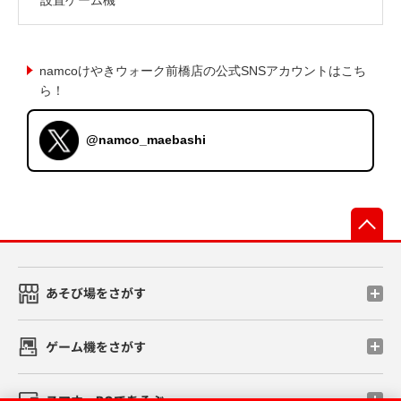
namcoけやきウォーク前橋店の公式SNSアカウントはこち
ら！
@namco_maebashi
先
あそび場をさがす
ゲーム機をさがす
スマホ・PCであそぶ