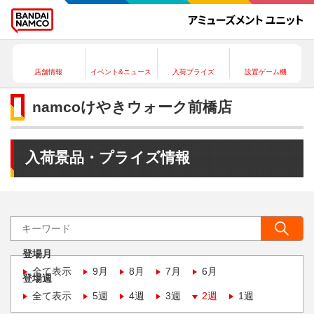
店舗情報
イベント&ニュース
入荷プライズ
設置ゲーム機
namcoけやきウォーク前橋店
入荷景品・プライズ情報
登場月
全て表示
9月
8月
7月
6月
登場週
全て表示
5週
4週
3週
2週
1週