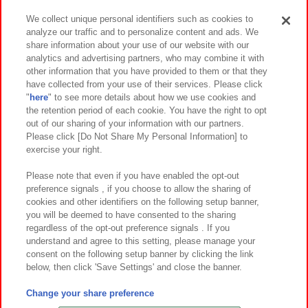
We collect unique personal identifiers such as cookies to
analyze our traffic and to personalize content and ads. We
イベント・キャンペーン
share information about your use of our website with our
analytics and advertising partners, who may combine it with
other information that you have provided to them or that they
have collected from your use of their services. Please click
"
here
" to see more details about how we use cookies and
関連会社
サステナビリティ
サイトポリシー
the retention period of each cookie. You have the right to opt
out of our sharing of your information with our partners.
プライバシーポリシー
ウェブアクセシビリティ方針と検証結果
Please click [Do Not Share My Personal Information] to
exercise your right.
お取引先さまとともに
食品のご提供について
カスタマーハラスメント対応方針
よくあるご質問・お問い合わせ
Please note that even if you have enabled the opt-out
preference signals , if you choose to allow the sharing of
cookies and other identifiers on the following setup banner,
you will be deemed to have consented to the sharing
regardless of the opt-out preference signals . If you
understand and agree to this setting, please manage your
consent on the following setup banner by clicking the link
below, then click 'Save Settings' and close the banner.
©Bandai Namco Amusement Inc.
©Bandai Namco Amusement Lab Inc.
Change your share preference
©Bandai Namco Experience Inc.