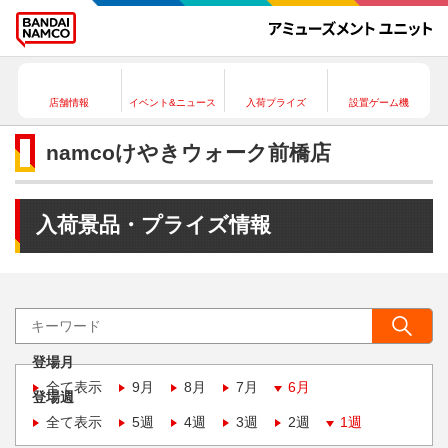
店舗情報
イベント&ニュース
入荷プライズ
設置ゲーム機
namcoけやきウォーク前橋店
入荷景品・プライズ情報
登場月
全て表示
9月
8月
7月
6月
登場週
全て表示
5週
4週
3週
2週
1週