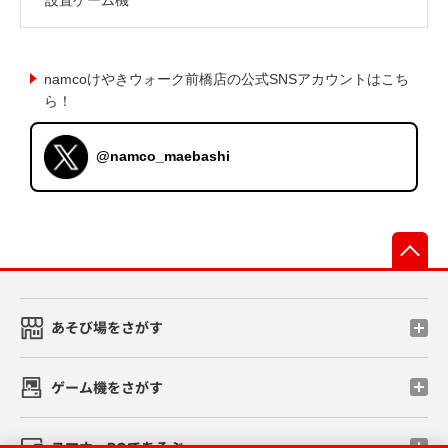
namcoけやきウォーク前橋店の公式SNSアカウントはこち
ら！
@namco_maebashi
先
あそび場をさがす
ゲーム機をさがす
スマホ・PCであそぶ