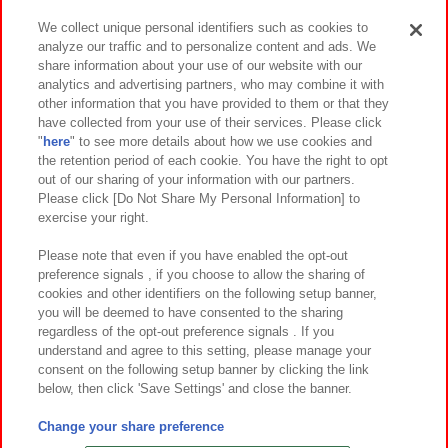
We collect unique personal identifiers such as cookies to
analyze our traffic and to personalize content and ads. We
イベント・キャンペーン
share information about your use of our website with our
analytics and advertising partners, who may combine it with
other information that you have provided to them or that they
have collected from your use of their services. Please click
"
here
" to see more details about how we use cookies and
関連会社
サステナビリティ
サイトポリシー
the retention period of each cookie. You have the right to opt
out of our sharing of your information with our partners.
プライバシーポリシー
ウェブアクセシビリティ方針と検証結果
Please click [Do Not Share My Personal Information] to
exercise your right.
お取引先さまとともに
食品のご提供について
カスタマーハラスメント対応方針
よくあるご質問・お問い合わせ
Please note that even if you have enabled the opt-out
preference signals , if you choose to allow the sharing of
cookies and other identifiers on the following setup banner,
you will be deemed to have consented to the sharing
regardless of the opt-out preference signals . If you
understand and agree to this setting, please manage your
consent on the following setup banner by clicking the link
below, then click 'Save Settings' and close the banner.
©Bandai Namco Amusement Inc.
©Bandai Namco Amusement Lab Inc.
Change your share preference
©Bandai Namco Experience Inc.