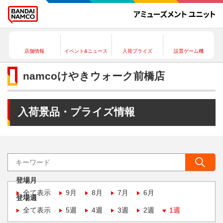
店舗情報
イベント&ニュース
入荷プライズ
設置ゲーム機
namcoけやきウォーク前橋店
入荷景品・プライズ情報
登場月
全て表示
9月
8月
7月
6月
登場週
全て表示
5週
4週
3週
2週
1週