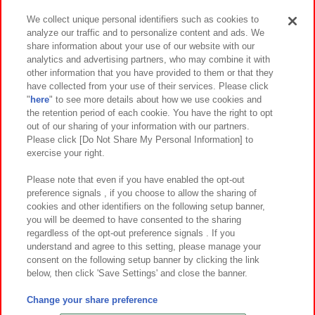
We collect unique personal identifiers such as cookies to
analyze our traffic and to personalize content and ads. We
イベント・キャンペーン
share information about your use of our website with our
analytics and advertising partners, who may combine it with
other information that you have provided to them or that they
have collected from your use of their services. Please click
"
here
" to see more details about how we use cookies and
関連会社
サステナビリティ
サイトポリシー
the retention period of each cookie. You have the right to opt
out of our sharing of your information with our partners.
プライバシーポリシー
ウェブアクセシビリティ方針と検証結果
Please click [Do Not Share My Personal Information] to
exercise your right.
お取引先さまとともに
食品のご提供について
カスタマーハラスメント対応方針
よくあるご質問・お問い合わせ
Please note that even if you have enabled the opt-out
preference signals , if you choose to allow the sharing of
cookies and other identifiers on the following setup banner,
you will be deemed to have consented to the sharing
regardless of the opt-out preference signals . If you
understand and agree to this setting, please manage your
consent on the following setup banner by clicking the link
below, then click 'Save Settings' and close the banner.
©Bandai Namco Amusement Inc.
©Bandai Namco Amusement Lab Inc.
Change your share preference
©Bandai Namco Experience Inc.