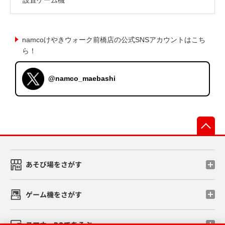
namcoけやきウォーク前橋店の公式SNSアカウントはこち
ら！
@namco_maebashi
先
あそび場をさがす
ゲーム機をさがす
スマホ・PCであそぶ