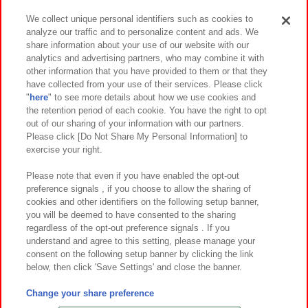
We collect unique personal identifiers such as cookies to
analyze our traffic and to personalize content and ads. We
イベント・キャンペーン
share information about your use of our website with our
analytics and advertising partners, who may combine it with
other information that you have provided to them or that they
have collected from your use of their services. Please click
"
here
" to see more details about how we use cookies and
関連会社
サステナビリティ
サイトポリシー
the retention period of each cookie. You have the right to opt
out of our sharing of your information with our partners.
プライバシーポリシー
ウェブアクセシビリティ方針と検証結果
Please click [Do Not Share My Personal Information] to
exercise your right.
お取引先さまとともに
食品のご提供について
カスタマーハラスメント対応方針
よくあるご質問・お問い合わせ
Please note that even if you have enabled the opt-out
preference signals , if you choose to allow the sharing of
cookies and other identifiers on the following setup banner,
you will be deemed to have consented to the sharing
regardless of the opt-out preference signals . If you
understand and agree to this setting, please manage your
consent on the following setup banner by clicking the link
below, then click 'Save Settings' and close the banner.
©Bandai Namco Amusement Inc.
©Bandai Namco Amusement Lab Inc.
Change your share preference
©Bandai Namco Experience Inc.