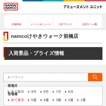
店舗情報
イベント&ニュース
入荷プライズ
設置ゲーム機
namcoけやきウォーク前橋店
入荷景品・プライズ情報
登場月
全て表示
9月
8月
7月
6月
登場週
全て表示
5週
4週
3週
2週
1週