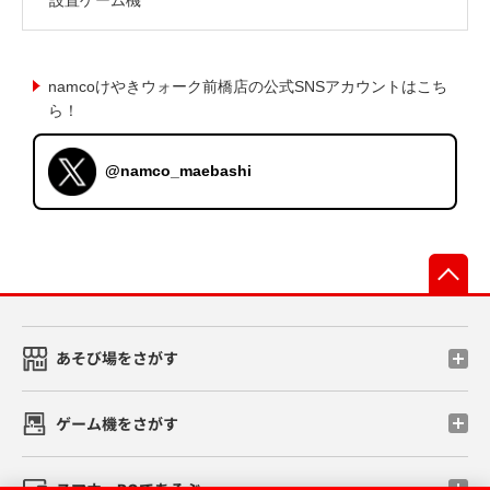
namcoけやきウォーク前橋店の公式SNSアカウントはこち
ら！
@namco_maebashi
先
あそび場をさがす
ゲーム機をさがす
スマホ・PCであそぶ