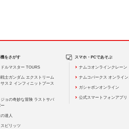
ム機をさがす
スマホ・PCであそぶ
ドルマスター TOURS
ナムコオンラインクレーン
動戦士ガンダム エクストリーム
ナムコパークス オンライ
ーサス２ インフィニットブース
ガシャポンオンライン
公式スマートフォンアプリ
ョジョの奇妙な冒険 ラストサバ
バー
鼓の達人
りスピリッツ