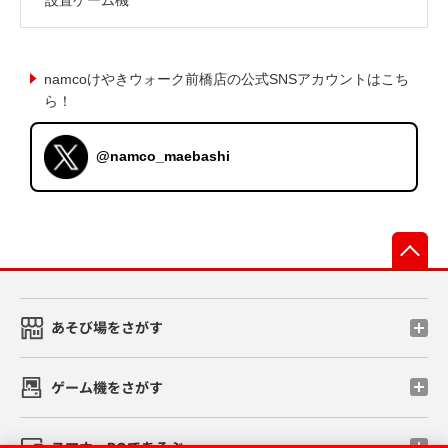
namcoけやきウォーク前橋店の公式SNSアカウントはこち
ら！
@namco_maebashi
先
あそび場をさがす
ゲーム機をさがす
スマホ・PCであそぶ