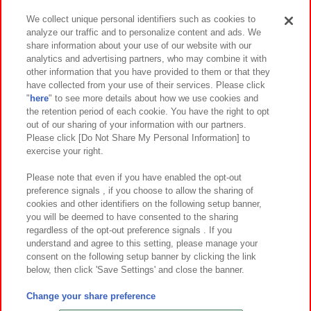
We collect unique personal identifiers such as cookies to
analyze our traffic and to personalize content and ads. We
イベント・キャンペーン
share information about your use of our website with our
analytics and advertising partners, who may combine it with
other information that you have provided to them or that they
have collected from your use of their services. Please click
"
here
" to see more details about how we use cookies and
関連会社
サステナビリティ
サイトポリシー
the retention period of each cookie. You have the right to opt
out of our sharing of your information with our partners.
プライバシーポリシー
ウェブアクセシビリティ方針と検証結果
Please click [Do Not Share My Personal Information] to
exercise your right.
お取引先さまとともに
食品のご提供について
カスタマーハラスメント対応方針
よくあるご質問・お問い合わせ
Please note that even if you have enabled the opt-out
preference signals , if you choose to allow the sharing of
cookies and other identifiers on the following setup banner,
you will be deemed to have consented to the sharing
regardless of the opt-out preference signals . If you
understand and agree to this setting, please manage your
consent on the following setup banner by clicking the link
below, then click 'Save Settings' and close the banner.
©Bandai Namco Amusement Inc.
©Bandai Namco Amusement Lab Inc.
Change your share preference
©Bandai Namco Experience Inc.