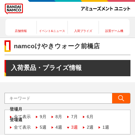
店舗情報
イベント&ニュース
入荷プライズ
設置ゲーム機
namcoけやきウォーク前橋店
入荷景品・プライズ情報
登場月
全て表示
9月
8月
7月
6月
登場週
全て表示
5週
4週
3週
2週
1週