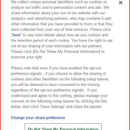
We collect unique personal identifiers such as cookies to
analyze our traffic and to personalize content and ads. We
イベント・キャンペーン
share information about your use of our website with our
analytics and advertising partners, who may combine it with
other information that you have provided to them or that they
have collected from your use of their services. Please click
"
here
" to see more details about how we use cookies and
関連会社
サステナビリティ
サイトポリシー
the retention period of each cookie. You have the right to opt
out of our sharing of your information with our partners.
プライバシーポリシー
ウェブアクセシビリティ方針と検証結果
Please click [Do Not Share My Personal Information] to
exercise your right.
お取引先さまとともに
食品のご提供について
カスタマーハラスメント対応方針
よくあるご質問・お問い合わせ
Please note that even if you have enabled the opt-out
preference signals , if you choose to allow the sharing of
cookies and other identifiers on the following setup banner,
you will be deemed to have consented to the sharing
regardless of the opt-out preference signals . If you
understand and agree to this setting, please manage your
consent on the following setup banner by clicking the link
below, then click 'Save Settings' and close the banner.
©Bandai Namco Amusement Inc.
©Bandai Namco Amusement Lab Inc.
Change your share preference
©Bandai Namco Experience Inc.
©HANAYASHIKI Co., Ltd. All Rights Reserved.
Do Not Share My Personal Information