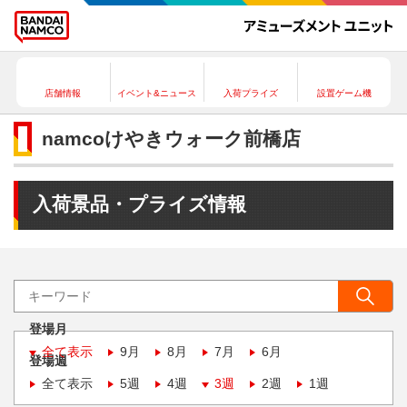
店舗情報
イベント&ニュース
入荷プライズ
設置ゲーム機
namcoけやきウォーク前橋店
入荷景品・プライズ情報
登場月
全て表示
9月
8月
7月
6月
登場週
全て表示
5週
4週
3週
2週
1週