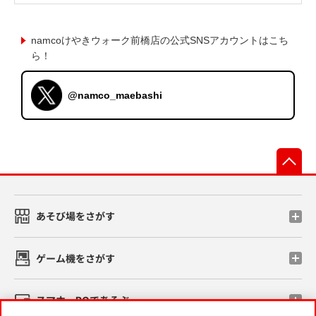
namcoけやきウォーク前橋店の公式SNSアカウントはこち
ら！
@namco_maebashi
先
あそび場をさがす
ゲーム機をさがす
スマホ・PCであそぶ