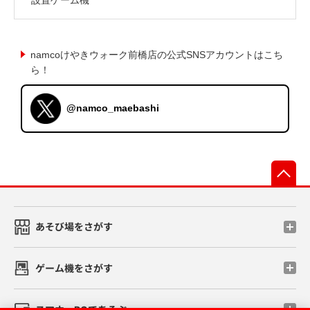
namcoけやきウォーク前橋店の公式SNSアカウントはこち
ら！
@namco_maebashi
先
あそび場をさがす
ゲーム機をさがす
スマホ・PCであそぶ