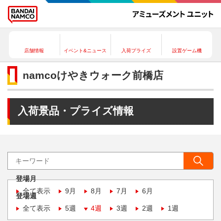
店舗情報
イベント&ニュース
入荷プライズ
設置ゲーム機
namcoけやきウォーク前橋店
入荷景品・プライズ情報
登場月
全て表示
9月
8月
7月
6月
登場週
全て表示
5週
4週
3週
2週
1週