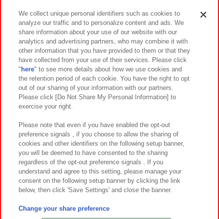
We collect unique personal identifiers such as cookies to
analyze our traffic and to personalize content and ads. We
イベント・キャンペーン
share information about your use of our website with our
analytics and advertising partners, who may combine it with
other information that you have provided to them or that they
have collected from your use of their services. Please click
"
here
" to see more details about how we use cookies and
関連会社
サステナビリティ
サイトポリシー
the retention period of each cookie. You have the right to opt
out of our sharing of your information with our partners.
プライバシーポリシー
ウェブアクセシビリティ方針と検証結果
Please click [Do Not Share My Personal Information] to
exercise your right.
お取引先さまとともに
食品のご提供について
カスタマーハラスメント対応方針
よくあるご質問・お問い合わせ
Please note that even if you have enabled the opt-out
preference signals , if you choose to allow the sharing of
cookies and other identifiers on the following setup banner,
you will be deemed to have consented to the sharing
regardless of the opt-out preference signals . If you
understand and agree to this setting, please manage your
consent on the following setup banner by clicking the link
below, then click 'Save Settings' and close the banner.
©Bandai Namco Amusement Inc.
©Bandai Namco Amusement Lab Inc.
Change your share preference
©Bandai Namco Experience Inc.