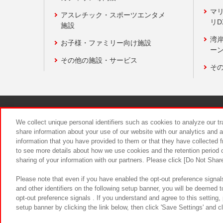
マ
アスレチック・スポーツエンタメ
リD
施設
湾
お子様・ファミリー向け施設
ーン
その他の施設・サービス
そ
関連会社
サステナビリティ
We collect unique personal identifiers such as cookies to analyze our t
share information about your use of our website with our analytics and 
information that you have provided to them or that they have collected f
食品のご提
to see more details about how we use cookies and the retention period o
sharing of your information with our partners. Please click [Do Not Shar
Please note that even if you have enabled the opt-out preference signals
and other identifiers on the following setup banner, you will be deemed 
opt-out preference signals . If you understand and agree to this setting
setup banner by clicking the link below, then click 'Save Settings' and c
©Bandai Namco Amusement Inc.
©Ba