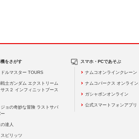
ム機をさがす
スマホ・PCであそぶ
ドルマスター TOURS
ナムコオンラインクレーン
動戦士ガンダム エクストリーム
ナムコパークス オンライ
ーサス２ インフィニットブース
ガシャポンオンライン
公式スマートフォンアプリ
ョジョの奇妙な冒険 ラストサバ
バー
鼓の達人
りスピリッツ