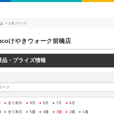
橋店
入荷プライズ
mcoけやきウォーク前橋店
景品・プライズ情報
月
全て表示
9月
8月
7月
6月
週
全て表示
5週
4週
3週
2週
1週