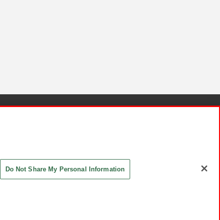
針と検証結果
お取引先さまとともに
お問い合わせ
Do Not Share My Personal Information
ASHIKI Co., Ltd. All Rights Reserved.