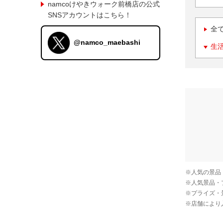
namcoけやきウォーク前橋店の公式
SNSアカウントはこちら！
全
@namco_maebashi
生