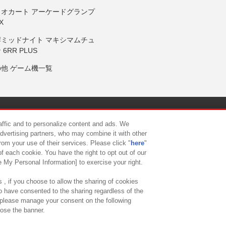
リオカート アーケードグランプ
X
岸ミッドナイト マキシマムチュ
 6RR PLUS
の他 ゲーム機一覧
サイトポリシー
プライバシーポリシー
ウェブアクセシビリティ方
raffic and to personalize content and ads. We
advertising partners, who may combine it with other
rom your use of their services. Please click "
here
"
供について
カスタマーハラスメント対応方針
よくあるご質問・
f each cookie. You have the right to opt out of our
e My Personal Information] to exercise your right.
 , if you choose to allow the sharing of cookies
to have consented to the sharing regardless of the
, please manage your consent on the following
lose the banner.
ndai Namco Amusement Lab Inc.
©Bandai Namco Experience Inc.
©HANAY