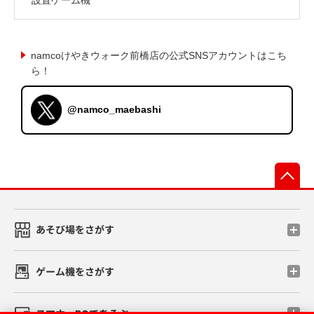
namcoけやきウォーク前橋店の公式SNSアカウントはこち
ら！
@namco_maebashi
先
あそび場をさがす
ゲーム機をさがす
スマホ・PCであそぶ