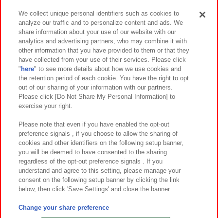
We collect unique personal identifiers such as cookies to
analyze our traffic and to personalize content and ads. We
イベント・キャンペーン
share information about your use of our website with our
analytics and advertising partners, who may combine it with
other information that you have provided to them or that they
have collected from your use of their services. Please click
"
here
" to see more details about how we use cookies and
関連会社
サステナビリティ
サイトポリシー
the retention period of each cookie. You have the right to opt
out of our sharing of your information with our partners.
プライバシーポリシー
ウェブアクセシビリティ方針と検証結果
Please click [Do Not Share My Personal Information] to
exercise your right.
お取引先さまとともに
食品のご提供について
カスタマーハラスメント対応方針
よくあるご質問・お問い合わせ
Please note that even if you have enabled the opt-out
preference signals , if you choose to allow the sharing of
cookies and other identifiers on the following setup banner,
you will be deemed to have consented to the sharing
regardless of the opt-out preference signals . If you
understand and agree to this setting, please manage your
consent on the following setup banner by clicking the link
below, then click 'Save Settings' and close the banner.
©Bandai Namco Amusement Inc.
©Bandai Namco Amusement Lab Inc.
Change your share preference
©Bandai Namco Experience Inc.