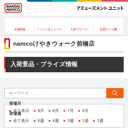
店舗情報
イベント&ニュース
入荷プライズ
設置ゲーム機
namcoけやきウォーク前橋店
入荷景品・プライズ情報
登場月
全て表示
9月
8月
7月
6月
登場週
全て表示
5週
4週
3週
2週
1週