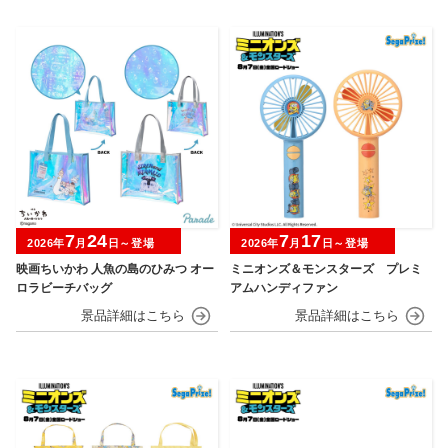
7
24
7
17
2026年
月
日～登場
2026年
月
日～登場
映画ちいかわ 人魚の島のひみつ オー
ミニオンズ＆モンスターズ プレミ
ロラビーチバッグ
アムハンディファン