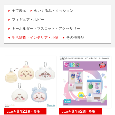
全て表示
ぬいぐるみ・クッション
フィギュア・ホビー
キーホルダー・マスコット・アクセサリー
生活雑貨・インテリア・小物
その他景品
8
21
8
2
2026年
月
日～登場
2026年
月第
週～登場