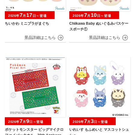
7
17
7
10
2026年
月
日～登場
2026年
月
日～登場
ちいかわ ミニプラがまぐち
Chiikawa Baby ぬいぐるみパスケー
スポーチ①
7
9
7
3
2026年
月
日～登場
2026年
月
日～登場
ポケットモンスター ビッグマイクロ
いれいす もふめいと マスコットシュ