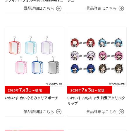
ファイバータオル～30th Anniversar
シュ
y～
7
3
7
3
2026年
月
日～登場
2026年
月
日～登場
いれいす ぬいぐるみクリアポーチ
いれいす ぷちキャラ 前髪アクリルク
リップ