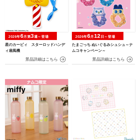
6
3
6
12
2026年
月第
週～登場
2026年
月
日～登場
星のカービィ スターロッドハンデ
たまごっち ぬいぐるみシュシュ～ナ
ィ扇風機
ムコキャンペーン～