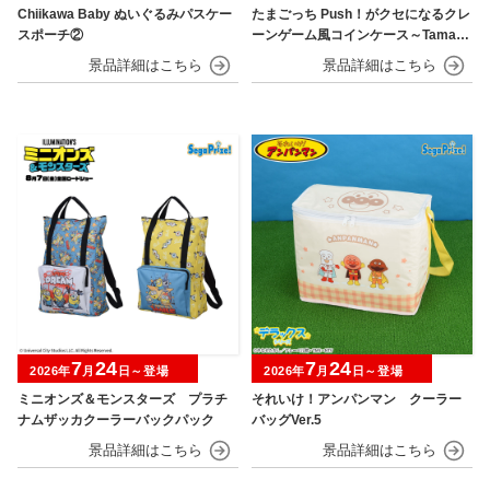
Chiikawa Baby ぬいぐるみパスケー
たまごっち Push！がクセになるクレ
スポーチ②
ーンゲーム風コインケース～Tamago
tchi Paradise～
7
24
7
24
2026年
月
日～登場
2026年
月
日～登場
ミニオンズ＆モンスターズ プラチ
それいけ！アンパンマン クーラー
ナムザッカクーラーバックパック
バッグVer.5