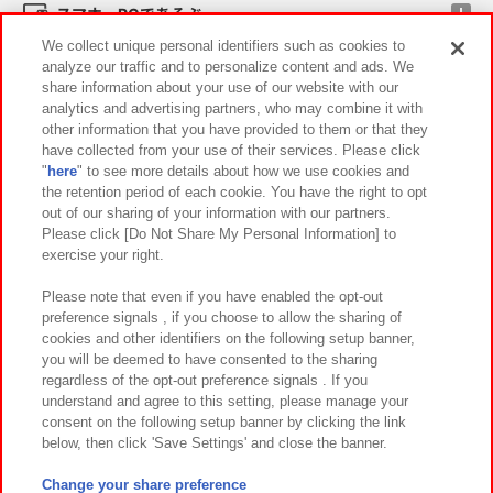
スマホ・PCであそぶ
We collect unique personal identifiers such as cookies to
analyze our traffic and to personalize content and ads. We
イベント・キャンペーン
share information about your use of our website with our
analytics and advertising partners, who may combine it with
other information that you have provided to them or that they
have collected from your use of their services. Please click
"
here
" to see more details about how we use cookies and
関連会社
サステナビリティ
サイトポリシー
the retention period of each cookie. You have the right to opt
out of our sharing of your information with our partners.
プライバシーポリシー
ウェブアクセシビリティ方針と検証結果
Please click [Do Not Share My Personal Information] to
exercise your right.
お取引先さまとともに
食品のご提供について
カスタマーハラスメント対応方針
よくあるご質問・お問い合わせ
Please note that even if you have enabled the opt-out
preference signals , if you choose to allow the sharing of
cookies and other identifiers on the following setup banner,
you will be deemed to have consented to the sharing
regardless of the opt-out preference signals . If you
understand and agree to this setting, please manage your
consent on the following setup banner by clicking the link
below, then click 'Save Settings' and close the banner.
©Bandai Namco Amusement Inc.
©Bandai Namco Amusement Lab Inc.
Change your share preference