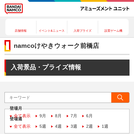
店舗情報
イベント&ニュース
入荷プライズ
設置ゲーム機
namcoけやきウォーク前橋店
入荷景品・プライズ情報
登場月
全て表示
9月
8月
7月
6月
登場週
全て表示
5週
4週
3週
2週
1週