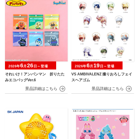
6
26
6
19
2026年
月
日～登場
2026年
月
日～登場
それいけ！アンパンマン 折りたた
VS AMBIVALENZ 撮りおろしフェイ
みエコバッグVer.6
スヘアゴム