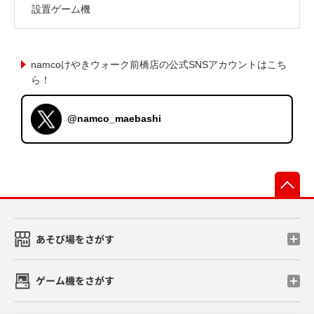
設置ゲーム機
namcoけやきウォーク前橋店の公式SNSアカウントはこち
ら！
@namco_maebashi
先
あそび場をさがす
ゲーム機をさがす