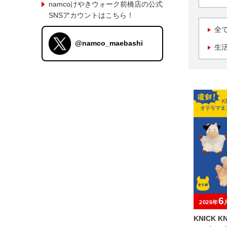
namcoけやきウォーク前橋店の公式
SNSアカウントはこちら！
全
@namco_maebashi
生
6
2026年
KNICK 