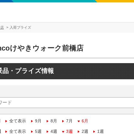
橋店
入荷プライズ
mcoけやきウォーク前橋店
景品・プライズ情報
月
全て表示
9月
8月
7月
6月
週
全て表示
5週
4週
3週
2週
1週