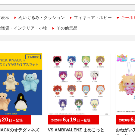
て表示
ぬいぐるみ・クッション
フィギュア・ホビー
キーホ
活雑貨・インテリア・小物
その他景品
20
6
19
6
月
日～登場
2026年
月
日～登場
2026年
KNACKのオテダマネズ
VS AMBIVALENZ まめこっと
おねがいア