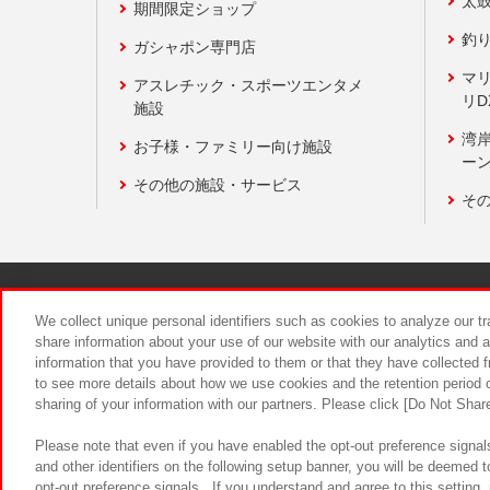
太
期間限定ショップ
釣
ガシャポン専門店
マ
アスレチック・スポーツエンタメ
リD
施設
湾
お子様・ファミリー向け施設
ーン
その他の施設・サービス
そ
関連会社
サステナビリティ
We collect unique personal identifiers such as cookies to analyze our t
share information about your use of our website with our analytics and 
information that you have provided to them or that they have collected f
食品のご提
to see more details about how we use cookies and the retention period o
sharing of your information with our partners. Please click [Do Not Shar
Please note that even if you have enabled the opt-out preference signals
and other identifiers on the following setup banner, you will be deemed 
opt-out preference signals . If you understand and agree to this setting