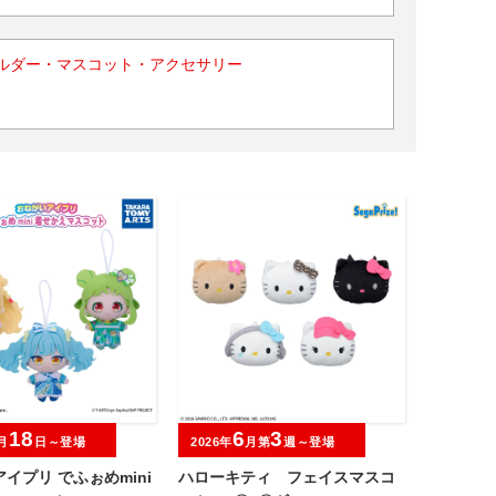
ルダー・マスコット・アクセサリー
18
6
3
月
日～登場
2026年
月第
週～登場
イプリ でふぉめmini
ハローキティ フェイスマスコ