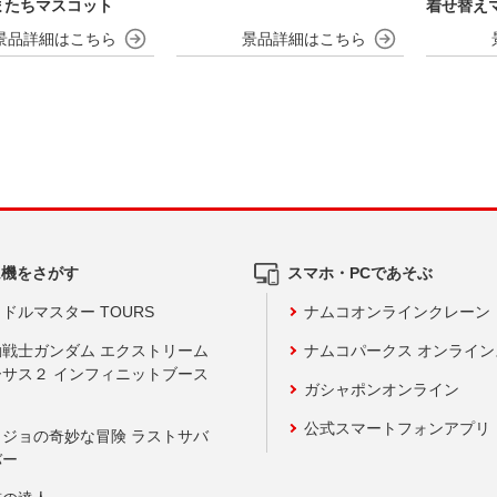
またちマスコット
着せ替え
ム機をさがす
スマホ・PCであそぶ
ドルマスター TOURS
ナムコオンラインクレーン
動戦士ガンダム エクストリーム
ナムコパークス オンライ
ーサス２ インフィニットブース
ガシャポンオンライン
公式スマートフォンアプリ
ョジョの奇妙な冒険 ラストサバ
バー