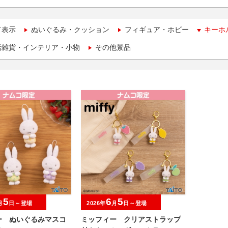
て表示
ぬいぐるみ・クッション
フィギュア・ホビー
キーホ
活雑貨・インテリア・小物
その他景品
5
6
5
月
日～登場
2026年
月
日～登場
ー ぬいぐるみマスコ
ミッフィー クリアストラップ