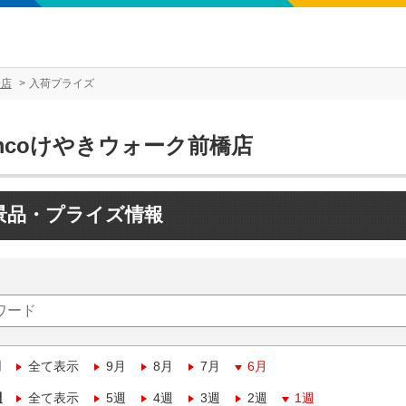
橋店
入荷プライズ
mcoけやきウォーク前橋店
景品・プライズ情報
月
全て表示
9月
8月
7月
6月
週
全て表示
5週
4週
3週
2週
1週