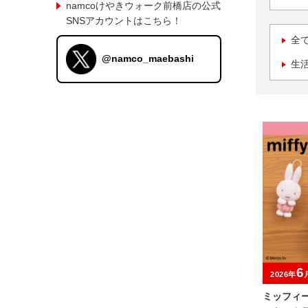
namcoけやきウォーク前橋店の公式
SNSアカウントはこちら！
全
@namco_maebashi
生
6
2026年
ミッフィ