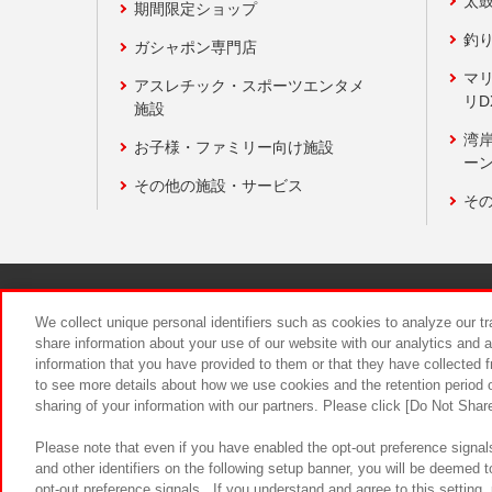
太
期間限定ショップ
釣
ガシャポン専門店
マ
アスレチック・スポーツエンタメ
リD
施設
湾
お子様・ファミリー向け施設
ーン
その他の施設・サービス
そ
関連会社
サステナビリティ
We collect unique personal identifiers such as cookies to analyze our t
share information about your use of our website with our analytics and 
information that you have provided to them or that they have collected f
食品のご提
to see more details about how we use cookies and the retention period o
sharing of your information with our partners. Please click [Do Not Shar
Please note that even if you have enabled the opt-out preference signals
and other identifiers on the following setup banner, you will be deemed 
opt-out preference signals . If you understand and agree to this setting