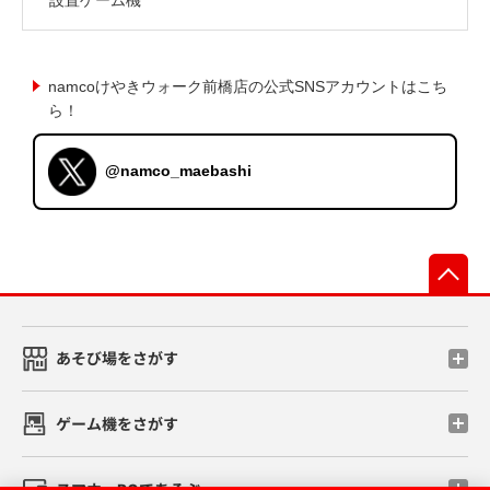
namcoけやきウォーク前橋店の公式SNSアカウントはこち
ら！
@namco_maebashi
先
あそび場をさがす
ゲーム機をさがす
スマホ・PCであそぶ