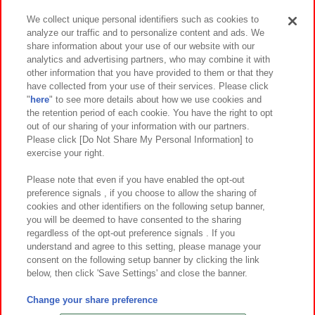
We collect unique personal identifiers such as cookies to
analyze our traffic and to personalize content and ads. We
イベント・キャンペーン
share information about your use of our website with our
analytics and advertising partners, who may combine it with
other information that you have provided to them or that they
have collected from your use of their services. Please click
"
here
" to see more details about how we use cookies and
関連会社
サステナビリティ
サイトポリシー
the retention period of each cookie. You have the right to opt
out of our sharing of your information with our partners.
プライバシーポリシー
ウェブアクセシビリティ方針と検証結果
Please click [Do Not Share My Personal Information] to
exercise your right.
お取引先さまとともに
食品のご提供について
カスタマーハラスメント対応方針
よくあるご質問・お問い合わせ
Please note that even if you have enabled the opt-out
preference signals , if you choose to allow the sharing of
cookies and other identifiers on the following setup banner,
you will be deemed to have consented to the sharing
regardless of the opt-out preference signals . If you
understand and agree to this setting, please manage your
consent on the following setup banner by clicking the link
below, then click 'Save Settings' and close the banner.
©Bandai Namco Amusement Inc.
©Bandai Namco Amusement Lab Inc.
Change your share preference
©Bandai Namco Experience Inc.