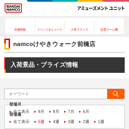
店舗情報
イベント&ニュース
入荷プライズ
設置ゲーム機
namcoけやきウォーク前橋店
入荷景品・プライズ情報
登場月
全て表示
9月
8月
7月
6月
登場週
全て表示
5週
4週
3週
2週
1週