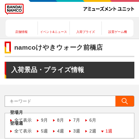
店舗情報
イベント&ニュース
入荷プライズ
設置ゲーム機
namcoけやきウォーク前橋店
入荷景品・プライズ情報
登場月
全て表示
9月
8月
7月
6月
登場週
全て表示
5週
4週
3週
2週
1週