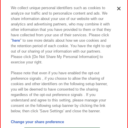
We collect unique personal identifiers such as cookies to
analyze our traffic and to personalize content and ads. We
イベント・キャンペーン
share information about your use of our website with our
analytics and advertising partners, who may combine it with
other information that you have provided to them or that they
have collected from your use of their services. Please click
"
here
" to see more details about how we use cookies and
関連会社
サステナビリティ
サイトポリシー
the retention period of each cookie. You have the right to opt
out of our sharing of your information with our partners.
プライバシーポリシー
ウェブアクセシビリティ方針と検証結果
Please click [Do Not Share My Personal Information] to
exercise your right.
お取引先さまとともに
食品のご提供について
カスタマーハラスメント対応方針
よくあるご質問・お問い合わせ
Please note that even if you have enabled the opt-out
preference signals , if you choose to allow the sharing of
cookies and other identifiers on the following setup banner,
you will be deemed to have consented to the sharing
regardless of the opt-out preference signals . If you
understand and agree to this setting, please manage your
consent on the following setup banner by clicking the link
below, then click 'Save Settings' and close the banner.
©Bandai Namco Amusement Inc.
©Bandai Namco Amusement Lab Inc.
Change your share preference
©Bandai Namco Experience Inc.