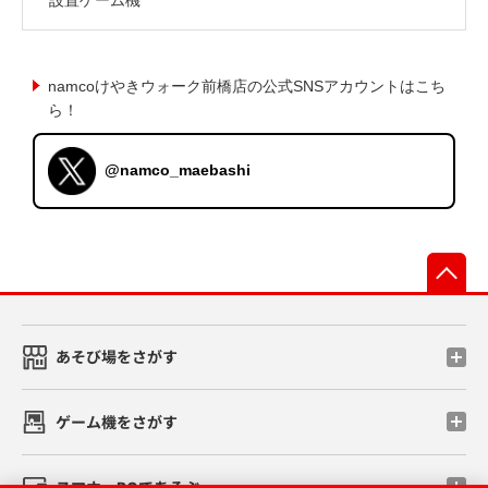
namcoけやきウォーク前橋店の公式SNSアカウントはこち
ら！
@namco_maebashi
先
あそび場をさがす
ゲーム機をさがす
スマホ・PCであそぶ