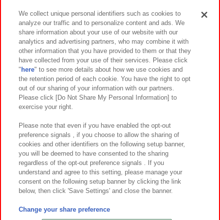
We collect unique personal identifiers such as cookies to
analyze our traffic and to personalize content and ads. We
イベント・キャンペーン
share information about your use of our website with our
analytics and advertising partners, who may combine it with
other information that you have provided to them or that they
have collected from your use of their services. Please click
"
here
" to see more details about how we use cookies and
関連会社
サステナビリティ
サイトポリシー
the retention period of each cookie. You have the right to opt
out of our sharing of your information with our partners.
プライバシーポリシー
ウェブアクセシビリティ方針と検証結果
Please click [Do Not Share My Personal Information] to
exercise your right.
お取引先さまとともに
食品のご提供について
カスタマーハラスメント対応方針
よくあるご質問・お問い合わせ
Please note that even if you have enabled the opt-out
preference signals , if you choose to allow the sharing of
cookies and other identifiers on the following setup banner,
you will be deemed to have consented to the sharing
regardless of the opt-out preference signals . If you
understand and agree to this setting, please manage your
consent on the following setup banner by clicking the link
below, then click 'Save Settings' and close the banner.
©Bandai Namco Amusement Inc.
©Bandai Namco Amusement Lab Inc.
Change your share preference
©Bandai Namco Experience Inc.