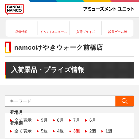
店舗情報
イベント&ニュース
入荷プライズ
設置ゲーム機
namcoけやきウォーク前橋店
入荷景品・プライズ情報
登場月
全て表示
9月
8月
7月
6月
登場週
全て表示
5週
4週
3週
2週
1週