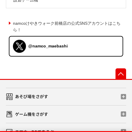
namcoけやきウォーク前橋店の公式SNSアカウントはこち
ら！
@namco_maebashi
先
あそび場をさがす
ゲーム機をさがす
スマホ・PCであそぶ