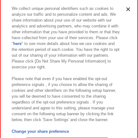
We collect unique personal identifiers such as cookies to
analyze our traffic and to personalize content and ads. We
イベント・キャンペーン
share information about your use of our website with our
analytics and advertising partners, who may combine it with
other information that you have provided to them or that they
have collected from your use of their services. Please click
"
here
" to see more details about how we use cookies and
関連会社
サステナビリティ
サイトポリシー
the retention period of each cookie. You have the right to opt
out of our sharing of your information with our partners.
プライバシーポリシー
ウェブアクセシビリティ方針と検証結果
Please click [Do Not Share My Personal Information] to
exercise your right.
お取引先さまとともに
食品のご提供について
カスタマーハラスメント対応方針
よくあるご質問・お問い合わせ
Please note that even if you have enabled the opt-out
preference signals , if you choose to allow the sharing of
cookies and other identifiers on the following setup banner,
you will be deemed to have consented to the sharing
regardless of the opt-out preference signals . If you
understand and agree to this setting, please manage your
consent on the following setup banner by clicking the link
below, then click 'Save Settings' and close the banner.
©Bandai Namco Amusement Inc.
©Bandai Namco Amusement Lab Inc.
Change your share preference
©Bandai Namco Experience Inc.