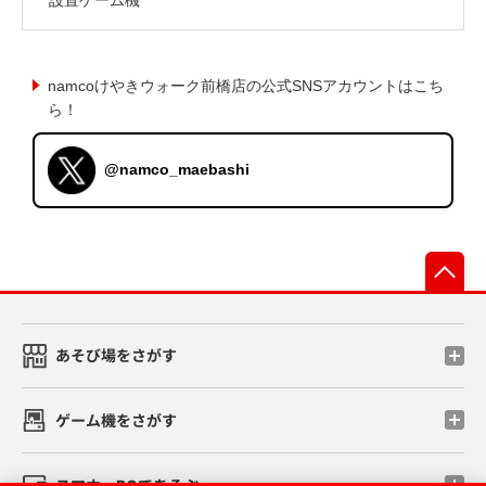
namcoけやきウォーク前橋店の公式SNSアカウントはこち
ら！
@namco_maebashi
先
あそび場をさがす
ゲーム機をさがす
スマホ・PCであそぶ