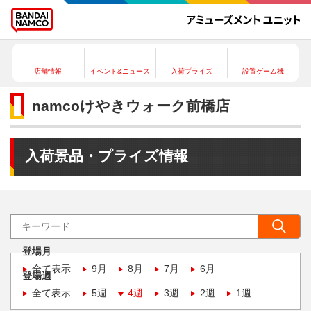
店舗情報
イベント&ニュース
入荷プライズ
設置ゲーム機
namcoけやきウォーク前橋店
入荷景品・プライズ情報
登場月
全て表示
9月
8月
7月
6月
登場週
全て表示
5週
4週
3週
2週
1週