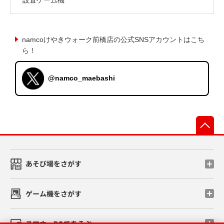
namcoけやきウォーク前橋店の公式SNSアカウントはこち
ら！
@namco_maebashi
先
あそび場をさがす
ゲーム機をさがす
スマホ・PCであそぶ