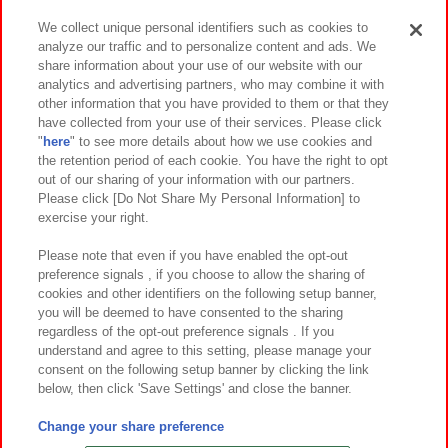
We collect unique personal identifiers such as cookies to
analyze our traffic and to personalize content and ads. We
イベント・キャンペーン
share information about your use of our website with our
analytics and advertising partners, who may combine it with
other information that you have provided to them or that they
have collected from your use of their services. Please click
"
here
" to see more details about how we use cookies and
関連会社
サステナビリティ
サイトポリシー
the retention period of each cookie. You have the right to opt
out of our sharing of your information with our partners.
プライバシーポリシー
ウェブアクセシビリティ方針と検証結果
Please click [Do Not Share My Personal Information] to
exercise your right.
お取引先さまとともに
食品のご提供について
カスタマーハラスメント対応方針
よくあるご質問・お問い合わせ
Please note that even if you have enabled the opt-out
preference signals , if you choose to allow the sharing of
cookies and other identifiers on the following setup banner,
you will be deemed to have consented to the sharing
regardless of the opt-out preference signals . If you
understand and agree to this setting, please manage your
consent on the following setup banner by clicking the link
below, then click 'Save Settings' and close the banner.
©Bandai Namco Amusement Inc.
©Bandai Namco Amusement Lab Inc.
Change your share preference
©Bandai Namco Experience Inc.