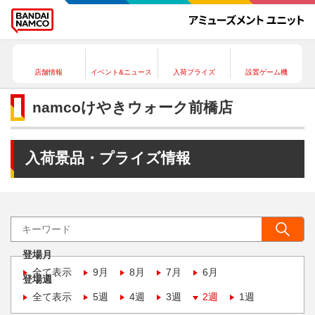
店舗情報
イベント&ニュース
入荷プライズ
設置ゲーム機
namcoけやきウォーク前橋店
入荷景品・プライズ情報
登場月
全て表示
9月
8月
7月
6月
登場週
全て表示
5週
4週
3週
2週
1週