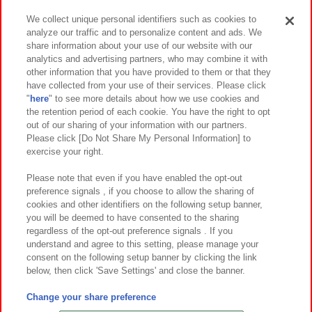
We collect unique personal identifiers such as cookies to
analyze our traffic and to personalize content and ads. We
イベント・キャンペーン
share information about your use of our website with our
analytics and advertising partners, who may combine it with
other information that you have provided to them or that they
have collected from your use of their services. Please click
"
here
" to see more details about how we use cookies and
関連会社
サステナビリティ
サイトポリシー
the retention period of each cookie. You have the right to opt
out of our sharing of your information with our partners.
プライバシーポリシー
ウェブアクセシビリティ方針と検証結果
Please click [Do Not Share My Personal Information] to
exercise your right.
お取引先さまとともに
食品のご提供について
カスタマーハラスメント対応方針
よくあるご質問・お問い合わせ
Please note that even if you have enabled the opt-out
preference signals , if you choose to allow the sharing of
cookies and other identifiers on the following setup banner,
you will be deemed to have consented to the sharing
regardless of the opt-out preference signals . If you
understand and agree to this setting, please manage your
consent on the following setup banner by clicking the link
below, then click 'Save Settings' and close the banner.
©Bandai Namco Amusement Inc.
©Bandai Namco Amusement Lab Inc.
Change your share preference
©Bandai Namco Experience Inc.