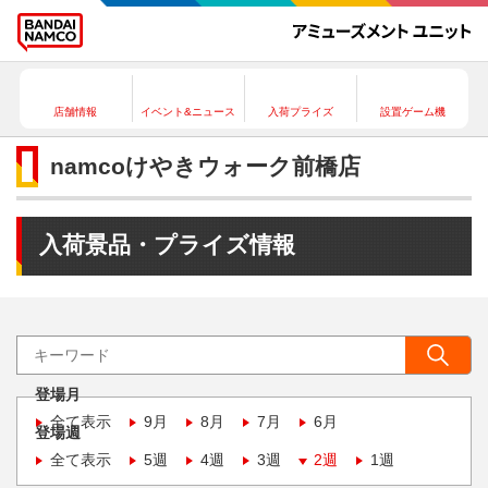
店舗情報
イベント&ニュース
入荷プライズ
設置ゲーム機
namcoけやきウォーク前橋店
入荷景品・プライズ情報
登場月
全て表示
9月
8月
7月
6月
登場週
全て表示
5週
4週
3週
2週
1週