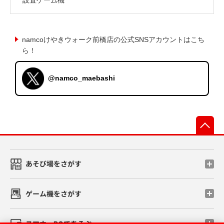
namcoけやきウォーク前橋店の公式SNSアカウントはこち
ら！
@namco_maebashi
先
あそび場をさがす
ゲーム機をさがす
スマホ・PCであそぶ