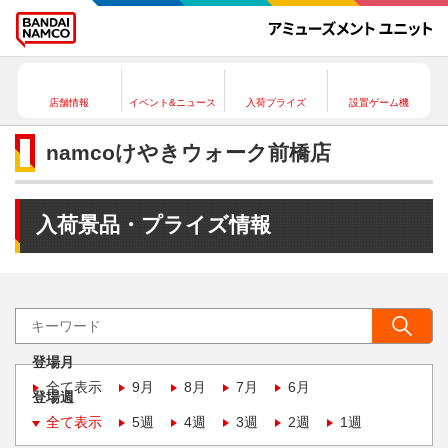
店舗情報
イベント&ニュース
入荷プライズ
設置ゲーム機
namcoけやきウォーク前橋店
入荷景品・プライズ情報
登場月
全て表示
9月
8月
7月
6月
登場週
全て表示
5週
4週
3週
2週
1週