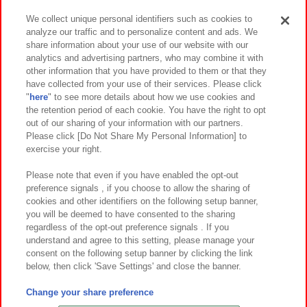
We collect unique personal identifiers such as cookies to
analyze our traffic and to personalize content and ads. We
イベント・キャンペーン
share information about your use of our website with our
analytics and advertising partners, who may combine it with
other information that you have provided to them or that they
have collected from your use of their services. Please click
"
here
" to see more details about how we use cookies and
関連会社
サステナビリティ
サイトポリシー
the retention period of each cookie. You have the right to opt
out of our sharing of your information with our partners.
プライバシーポリシー
ウェブアクセシビリティ方針と検証結果
Please click [Do Not Share My Personal Information] to
exercise your right.
お取引先さまとともに
食品のご提供について
カスタマーハラスメント対応方針
よくあるご質問・お問い合わせ
Please note that even if you have enabled the opt-out
preference signals , if you choose to allow the sharing of
cookies and other identifiers on the following setup banner,
you will be deemed to have consented to the sharing
regardless of the opt-out preference signals . If you
understand and agree to this setting, please manage your
consent on the following setup banner by clicking the link
below, then click 'Save Settings' and close the banner.
©Bandai Namco Amusement Inc.
©Bandai Namco Amusement Lab Inc.
Change your share preference
©Bandai Namco Experience Inc.