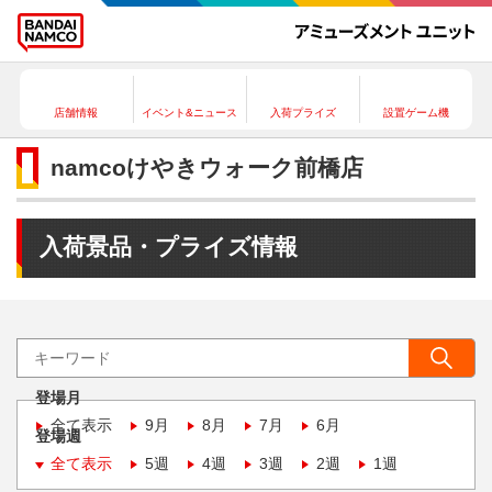
店舗情報
イベント&ニュース
入荷プライズ
設置ゲーム機
namcoけやきウォーク前橋店
入荷景品・プライズ情報
登場月
全て表示
9月
8月
7月
6月
登場週
全て表示
5週
4週
3週
2週
1週