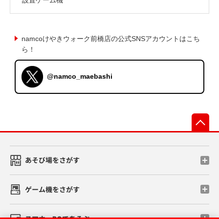
namcoけやきウォーク前橋店の公式SNSアカウントはこち
ら！
@namco_maebashi
先
あそび場をさがす
ゲーム機をさがす
スマホ・PCであそぶ