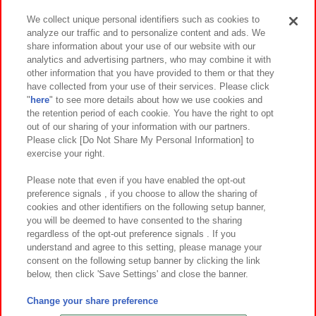
We collect unique personal identifiers such as cookies to
analyze our traffic and to personalize content and ads. We
イベント・キャンペーン
share information about your use of our website with our
analytics and advertising partners, who may combine it with
other information that you have provided to them or that they
have collected from your use of their services. Please click
"
here
" to see more details about how we use cookies and
関連会社
サステナビリティ
サイトポリシー
the retention period of each cookie. You have the right to opt
out of our sharing of your information with our partners.
プライバシーポリシー
ウェブアクセシビリティ方針と検証結果
Please click [Do Not Share My Personal Information] to
exercise your right.
お取引先さまとともに
食品のご提供について
カスタマーハラスメント対応方針
よくあるご質問・お問い合わせ
Please note that even if you have enabled the opt-out
preference signals , if you choose to allow the sharing of
cookies and other identifiers on the following setup banner,
you will be deemed to have consented to the sharing
regardless of the opt-out preference signals . If you
understand and agree to this setting, please manage your
consent on the following setup banner by clicking the link
below, then click 'Save Settings' and close the banner.
©Bandai Namco Amusement Inc.
©Bandai Namco Amusement Lab Inc.
Change your share preference
©Bandai Namco Experience Inc.