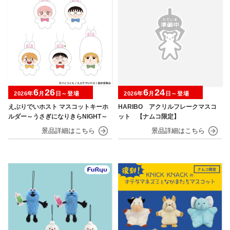
6
26
6
24
2026年
月
日～登場
2026年
月
日～登場
えぶりでいホスト マスコットキーホ
HARIBO アクリルフレークマスコ
ルダー～うさぎになりきらNIGHT～
ット 【ナムコ限定】