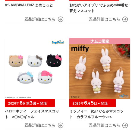
VS AMBIVALENZ まめこっと
おねがいアイプリ でふぉめmini着せ
替えマスコット
6
3
6
5
2026年
月第
週～登場
2026年
月
日～登場
ハローキティ フェイスマスコッ
ミッフィー ぬいぐるみマスコッ
ト ×〇×〇ギャル
ト カラフルフルーツver.