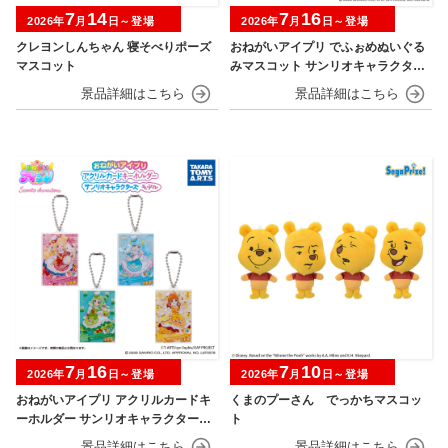
7
14
7
16
2026年
月
日～登場
2026年
月
日～登場
クレヨンしんちゃん 寝そべりポーズ
おねがいアイプリ でふぉめぬいぐる
マスコット
みマスコット サンリオキャラクター
ズモデル
7
16
7
10
2026年
月
日～登場
2026年
月
日～登場
おねがいアイプリ アクリルカードキ
くまのプーさん でっかちマスコッ
ーホルダー サンリオキャラクターズ
ト
モデル