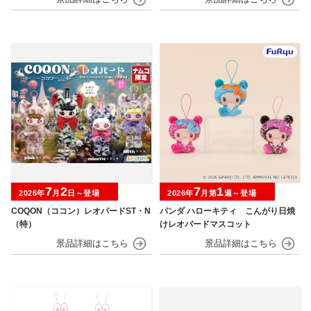
7
2
7
1
2026年
月
日～登場
2026年
月第
週～登場
COQON（ココン）レオパードST・N
パンダ ハローキティ こんがり日焼
（特）
けレオパードマスコット