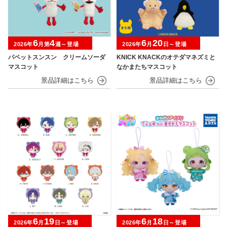
6
4
6
20
2026年
月第
週～登場
2026年
月
日～登場
パペットスンスン クリームソーダ
KNICK KNACKのオテダマネズミと
マスコット
なかまたちマスコット
6
19
6
18
2026年
月
日～登場
2026年
月
日～登場