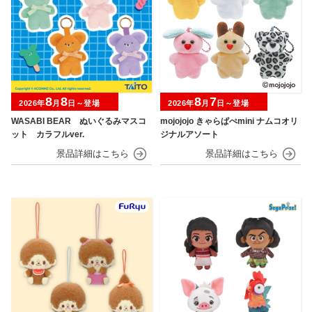
8
8
8
7
2026年
月
日～登場
2026年
月
日～登場
WASABI BEAR ぬいぐるみマスコ
mojojojo きゃらぱぺmini ナムコオリ
ット カラフルver.
ジナルアソート