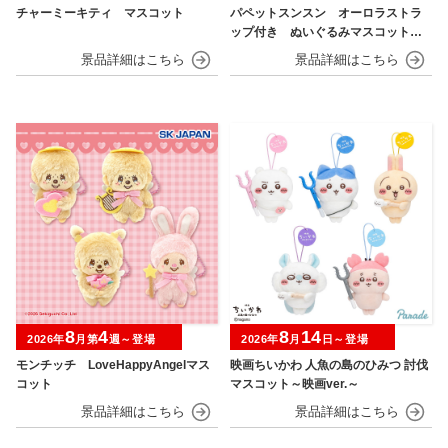
チャーミーキティ マスコット
パペットスンスン オーロラストラ
ップ付き ぬいぐるみマスコット
フルーツver.
8
4
8
14
2026年
月第
週～登場
2026年
月
日～登場
モンチッチ LoveHappyAngelマス
映画ちいかわ 人魚の島のひみつ 討伐
コット
マスコット～映画ver.～