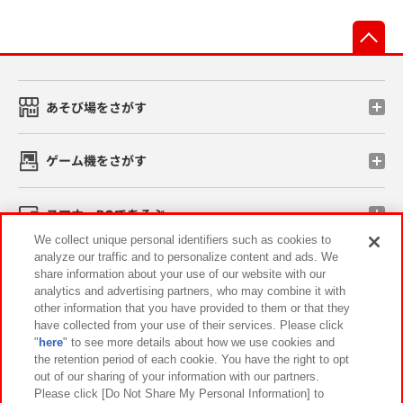
先
あそび場をさがす
ゲーム機をさがす
スマホ・PCであそぶ
We collect unique personal identifiers such as cookies to
analyze our traffic and to personalize content and ads. We
イベント・キャンペーン
share information about your use of our website with our
analytics and advertising partners, who may combine it with
other information that you have provided to them or that they
have collected from your use of their services. Please click
"
here
" to see more details about how we use cookies and
関連会社
サステナビリティ
サイトポリシー
the retention period of each cookie. You have the right to opt
out of our sharing of your information with our partners.
プライバシーポリシー
ウェブアクセシビリティ方針と検証結果
Please click [Do Not Share My Personal Information] to