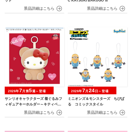
ット
C KATSUKI BAKUGO Ⅲ
7
5
7
24
2026年
月第
週～登場
2026年
月
日～登場
サンリオキャラクターズ 着ぐるみフ
ミニオンズ＆モンスターズ ちびぱ
ィギュアキーホルダー～キティベアv
る コミックスタイル
er.～