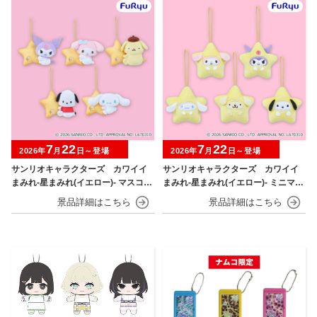
7
22
7
22
2026年
月
日～登場
2026年
月
日～登場
サンリオキャラクターズ カワイイ
サンリオキャラクターズ カワイイ
まみれ-星まみれ(イエロー)- マスコッ
まみれ-星まみれ(イエロー)- ミニマス
ト
コット