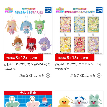
8
13
8
13
2026年
月
日～登場
2026年
月
日～登場
おねがいアイプリ でふぉめぬいぐる
おねがいアイプリ アクリルカードキ
みﾏｽｺｯﾄ3
ーホルダー