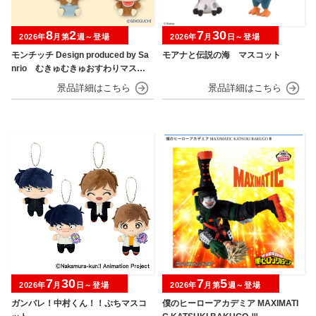
8
2
7
30
2026年
月第
週～登場
2026年
月
日～登場
モンチッチ Design produced by Sa
モアナと伝説の海 マスコット
nrio むきゅむきゅおすわりマスコ
ット
7
30
7
5
2026年
月
日～登場
2026年
月第
週～登場
ガンバレ！中村くん！！ぷちマスコ
僕のヒーローアカデミア MAXIMATI