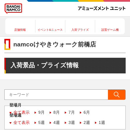
店舗情報
イベント&ニュース
入荷プライズ
設置ゲーム機
namcoけやきウォーク前橋店
入荷景品・プライズ情報
登場月
全て表示
9月
8月
7月
6月
登場週
全て表示
5週
4週
3週
2週
1週