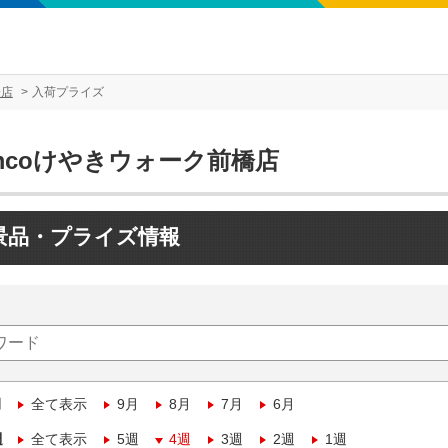
橋店
入荷プライズ
mcoけやきウォーク前橋店
景品・プライズ情報
月
全て表示
9月
8月
7月
6月
週
全て表示
5週
4週
3週
2週
1週