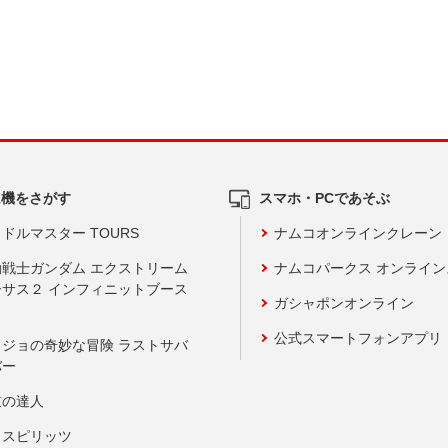
ム機をさがす
スマホ・PCであそぶ
ドルマスター TOURS
ナムコオンラインクレーン
動戦士ガンダム エクストリーム
ナムコパークス オンライ
ーサス２ インフィニットブース
ガシャポンオンライン
公式スマートフォンアプリ
ョジョの奇妙な冒険 ラストサバ
バー
鼓の達人
りスピリッツ