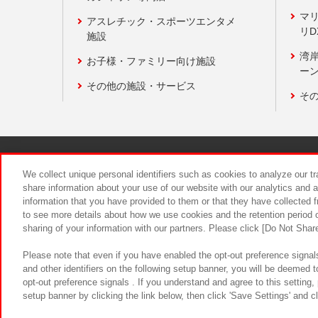
マ
アスレチック・スポーツエンタメ
リD
施設
湾
お子様・ファミリー向け施設
ーン
その他の施設・サービス
そ
関連会社
サステナビリティ
We collect unique personal identifiers such as cookies to analyze our t
share information about your use of our website with our analytics and 
information that you have provided to them or that they have collected f
食品のご提
to see more details about how we use cookies and the retention period o
sharing of your information with our partners. Please click [Do Not Shar
Please note that even if you have enabled the opt-out preference signals
and other identifiers on the following setup banner, you will be deemed 
opt-out preference signals . If you understand and agree to this setting
setup banner by clicking the link below, then click 'Save Settings' and c
©Bandai Namco Amusement Inc.
©Ba