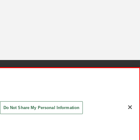
針と検証結果
お取引先さまとともに
お問い合わせ
Do Not Share My Personal Information
ASHIKI Co., Ltd. All Rights Reserved.