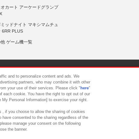
リオカート アーケードグランプ
X
岸ミッドナイト マキシマムチュ
 6RR PLUS
の他 ゲーム機一覧
サイトポリシー
プライバシーポリシー
ウェブアクセシビリティ方
raffic and to personalize content and ads. We
advertising partners, who may combine it with other
rom your use of their services. Please click "
here
"
供について
カスタマーハラスメント対応方針
よくあるご質問・
f each cookie. You have the right to opt out of our
e My Personal Information] to exercise your right.
 , if you choose to allow the sharing of cookies
to have consented to the sharing regardless of the
, please manage your consent on the following
lose the banner.
ndai Namco Amusement Lab Inc.
©Bandai Namco Experience Inc.
©HANAY