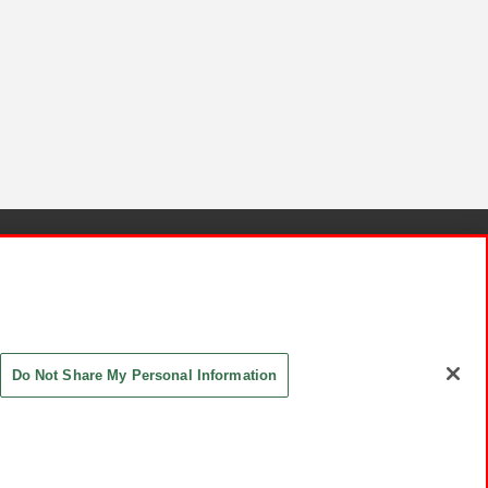
針と検証結果
お取引先さまとともに
お問い合わせ
Do Not Share My Personal Information
ASHIKI Co., Ltd. All Rights Reserved.