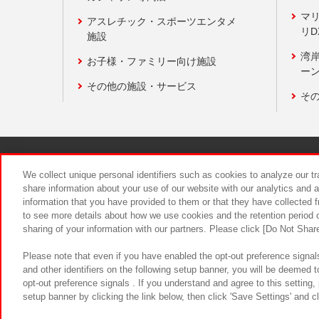
マ
アスレチック・スポーツエンタメ
リD
施設
湾
お子様・ファミリー向け施設
ーン
その他の施設・サービス
そ
関連会社
サステナビリティ
We collect unique personal identifiers such as cookies to analyze our t
share information about your use of our website with our analytics and 
information that you have provided to them or that they have collected f
食品のご提
to see more details about how we use cookies and the retention period o
sharing of your information with our partners. Please click [Do Not Shar
Please note that even if you have enabled the opt-out preference signals
and other identifiers on the following setup banner, you will be deemed 
opt-out preference signals . If you understand and agree to this setting
setup banner by clicking the link below, then click 'Save Settings' and c
©Bandai Namco Amusement Inc.
©Ba