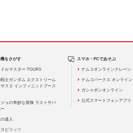
ム機をさがす
スマホ・PCであそぶ
ドルマスター TOURS
ナムコオンラインクレーン
動戦士ガンダム エクストリーム
ナムコパークス オンライ
ーサス２ インフィニットブース
ガシャポンオンライン
公式スマートフォンアプリ
ョジョの奇妙な冒険 ラストサバ
バー
鼓の達人
りスピリッツ