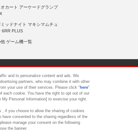
リオカート アーケードグランプ
X
岸ミッドナイト マキシマムチュ
 6RR PLUS
の他 ゲーム機一覧
サイトポリシー
プライバシーポリシー
ウェブアクセシビリティ方
raffic and to personalize content and ads. We
advertising partners, who may combine it with other
rom your use of their services. Please click "
here
"
供について
カスタマーハラスメント対応方針
よくあるご質問・
f each cookie. You have the right to opt out of our
e My Personal Information] to exercise your right.
 , if you choose to allow the sharing of cookies
to have consented to the sharing regardless of the
, please manage your consent on the following
lose the banner.
ndai Namco Amusement Lab Inc.
©Bandai Namco Experience Inc.
©HANAY