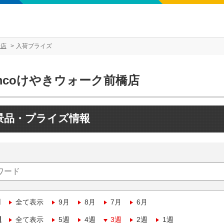
橋店
入荷プライズ
mcoけやきウォーク前橋店
景品・プライズ情報
月
全て表示
9月
8月
7月
6月
週
全て表示
5週
4週
3週
2週
1週