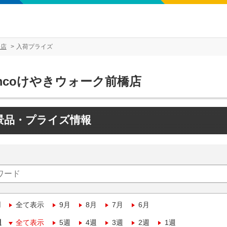
橋店
入荷プライズ
mcoけやきウォーク前橋店
景品・プライズ情報
月
全て表示
9月
8月
7月
6月
週
全て表示
5週
4週
3週
2週
1週