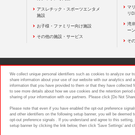
マ
アスレチック・スポーツエンタメ
リD
施設
湾
お子様・ファミリー向け施設
ーン
その他の施設・サービス
そ
関連会社
サステナビリティ
We collect unique personal identifiers such as cookies to analyze our t
share information about your use of our website with our analytics and 
information that you have provided to them or that they have collected f
食品のご提
to see more details about how we use cookies and the retention period o
sharing of your information with our partners. Please click [Do Not Shar
Please note that even if you have enabled the opt-out preference signals
and other identifiers on the following setup banner, you will be deemed 
opt-out preference signals . If you understand and agree to this setting
setup banner by clicking the link below, then click 'Save Settings' and c
©Bandai Namco Amusement Inc.
©Ba