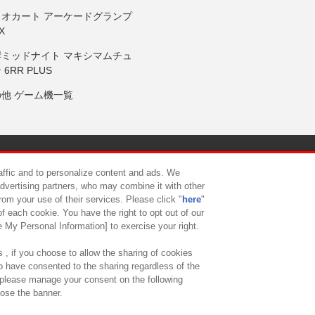
リオカート アーケードグランプ
X
岸ミッドナイト マキシマムチュ
 6RR PLUS
の他 ゲーム機一覧
サイトポリシー
プライバシーポリシー
ウェブアクセシビリティ方
raffic and to personalize content and ads. We
advertising partners, who may combine it with other
rom your use of their services. Please click "
here
"
供について
カスタマーハラスメント対応方針
よくあるご質問・
f each cookie. You have the right to opt out of our
e My Personal Information] to exercise your right.
 , if you choose to allow the sharing of cookies
to have consented to the sharing regardless of the
, please manage your consent on the following
lose the banner.
ndai Namco Amusement Lab Inc.
©Bandai Namco Experience Inc.
©HANAY