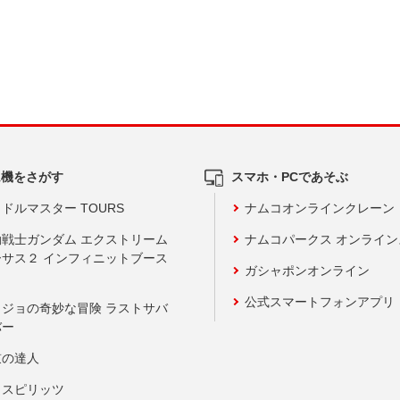
ム機をさがす
スマホ・PCであそぶ
ドルマスター TOURS
ナムコオンラインクレーン
動戦士ガンダム エクストリーム
ナムコパークス オンライ
ーサス２ インフィニットブース
ガシャポンオンライン
公式スマートフォンアプリ
ョジョの奇妙な冒険 ラストサバ
バー
鼓の達人
りスピリッツ