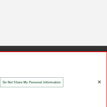
針と検証結果
お取引先さまとともに
お問い合わせ
Do Not Share My Personal Information
ASHIKI Co., Ltd. All Rights Reserved.