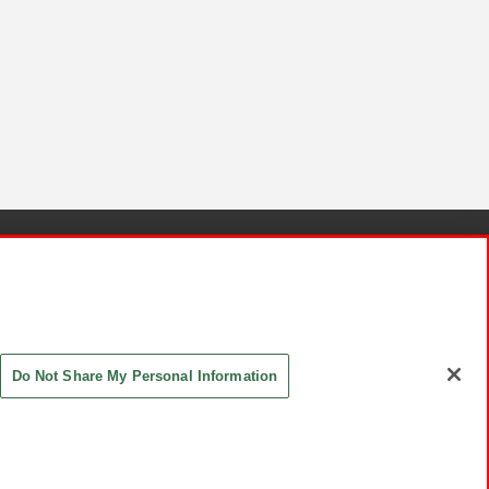
針と検証結果
お取引先さまとともに
お問い合わせ
Do Not Share My Personal Information
ASHIKI Co., Ltd. All Rights Reserved.