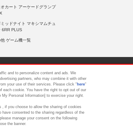
リオカート アーケードグランプ
X
岸ミッドナイト マキシマムチュ
 6RR PLUS
の他 ゲーム機一覧
サイトポリシー
プライバシーポリシー
ウェブアクセシビリティ方
raffic and to personalize content and ads. We
advertising partners, who may combine it with other
rom your use of their services. Please click "
here
"
供について
カスタマーハラスメント対応方針
よくあるご質問・
f each cookie. You have the right to opt out of our
e My Personal Information] to exercise your right.
 , if you choose to allow the sharing of cookies
to have consented to the sharing regardless of the
, please manage your consent on the following
lose the banner.
ndai Namco Amusement Lab Inc.
©Bandai Namco Experience Inc.
©HANAY