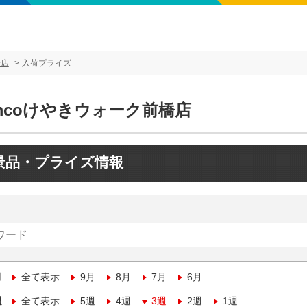
橋店
入荷プライズ
mcoけやきウォーク前橋店
景品・プライズ情報
月
全て表示
9月
8月
7月
6月
週
全て表示
5週
4週
3週
2週
1週