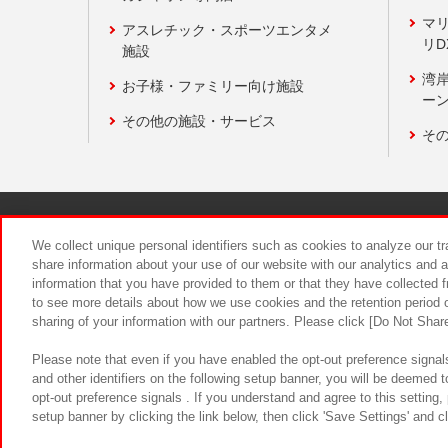
マ
アスレチック・スポーツエンタメ
リD
施設
湾
お子様・ファミリー向け施設
ーン
その他の施設・サービス
そ
関連会社
サステナビリティ
We collect unique personal identifiers such as cookies to analyze our t
share information about your use of our website with our analytics and 
information that you have provided to them or that they have collected f
食品のご提
to see more details about how we use cookies and the retention period o
sharing of your information with our partners. Please click [Do Not Shar
Please note that even if you have enabled the opt-out preference signals
and other identifiers on the following setup banner, you will be deemed 
opt-out preference signals . If you understand and agree to this setting
setup banner by clicking the link below, then click 'Save Settings' and c
©Bandai Namco Amusement Inc.
©Ba