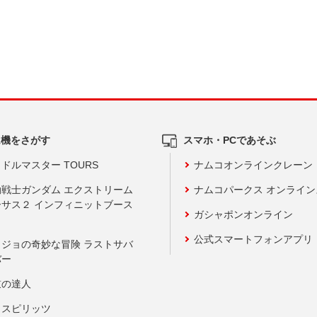
ム機をさがす
スマホ・PCであそぶ
ドルマスター TOURS
ナムコオンラインクレーン
動戦士ガンダム エクストリーム
ナムコパークス オンライ
ーサス２ インフィニットブース
ガシャポンオンライン
公式スマートフォンアプリ
ョジョの奇妙な冒険 ラストサバ
バー
鼓の達人
りスピリッツ