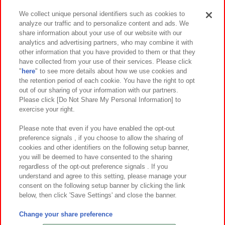
We collect unique personal identifiers such as cookies to
analyze our traffic and to personalize content and ads. We
イベント・キャンペーン
share information about your use of our website with our
analytics and advertising partners, who may combine it with
other information that you have provided to them or that they
have collected from your use of their services. Please click
"
here
" to see more details about how we use cookies and
関連会社
サステナビリティ
サイトポリシー
the retention period of each cookie. You have the right to opt
out of our sharing of your information with our partners.
プライバシーポリシー
ウェブアクセシビリティ方針と検証結果
Please click [Do Not Share My Personal Information] to
exercise your right.
お取引先さまとともに
食品のご提供について
カスタマーハラスメント対応方針
よくあるご質問・お問い合わせ
Please note that even if you have enabled the opt-out
preference signals , if you choose to allow the sharing of
cookies and other identifiers on the following setup banner,
you will be deemed to have consented to the sharing
regardless of the opt-out preference signals . If you
understand and agree to this setting, please manage your
consent on the following setup banner by clicking the link
below, then click 'Save Settings' and close the banner.
©Bandai Namco Amusement Inc.
©Bandai Namco Amusement Lab Inc.
Change your share preference
©Bandai Namco Experience Inc.