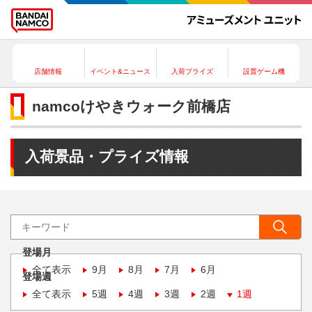
店舗情報
イベント&ニュース
入荷プライズ
設置ゲーム機
namcoけやきウォーク前橋店
入荷景品・プライズ情報
登場月
全て表示
9月
8月
7月
6月
登場週
全て表示
5週
4週
3週
2週
1週