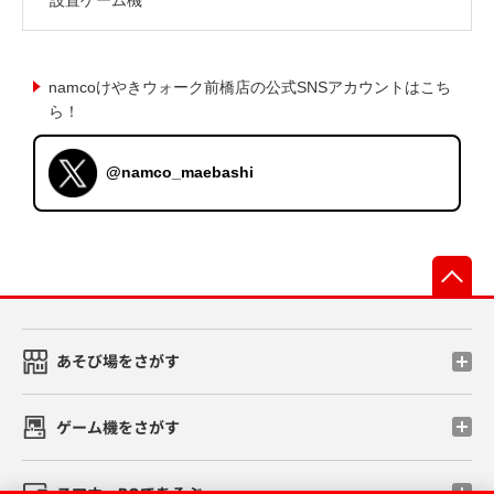
namcoけやきウォーク前橋店の公式SNSアカウントはこち
ら！
@namco_maebashi
先
あそび場をさがす
ゲーム機をさがす
スマホ・PCであそぶ