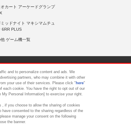
リオカート アーケードグランプ
X
岸ミッドナイト マキシマムチュ
 6RR PLUS
の他 ゲーム機一覧
サイトポリシー
プライバシーポリシー
ウェブアクセシビリティ方
raffic and to personalize content and ads. We
advertising partners, who may combine it with other
rom your use of their services. Please click "
here
"
供について
カスタマーハラスメント対応方針
よくあるご質問・
f each cookie. You have the right to opt out of our
e My Personal Information] to exercise your right.
 , if you choose to allow the sharing of cookies
to have consented to the sharing regardless of the
, please manage your consent on the following
lose the banner.
ndai Namco Amusement Lab Inc.
©Bandai Namco Experience Inc.
©HANAY