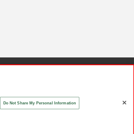
針と検証結果
お取引先さまとともに
お問い合わせ
Do Not Share My Personal Information
ASHIKI Co., Ltd. All Rights Reserved.