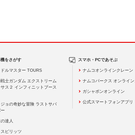
ム機をさがす
スマホ・PCであそぶ
ドルマスター TOURS
ナムコオンラインクレーン
動戦士ガンダム エクストリーム
ナムコパークス オンライ
ーサス２ インフィニットブース
ガシャポンオンライン
公式スマートフォンアプリ
ョジョの奇妙な冒険 ラストサバ
バー
鼓の達人
りスピリッツ