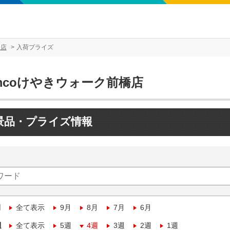
橋店
入荷プライズ
mcoけやきウォーク前橋店
景品・プライズ情報
月
全て表示
9月
8月
7月
6月
週
全て表示
5週
4週
3週
2週
1週