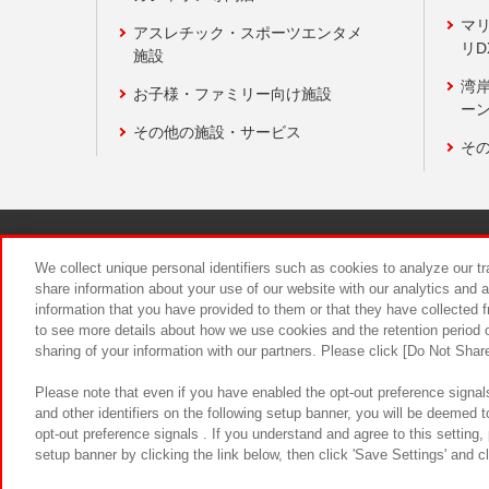
マ
アスレチック・スポーツエンタメ
リD
施設
湾
お子様・ファミリー向け施設
ーン
その他の施設・サービス
そ
関連会社
サステナビリティ
We collect unique personal identifiers such as cookies to analyze our t
share information about your use of our website with our analytics and 
information that you have provided to them or that they have collected f
食品のご提
to see more details about how we use cookies and the retention period o
sharing of your information with our partners. Please click [Do Not Shar
Please note that even if you have enabled the opt-out preference signals
and other identifiers on the following setup banner, you will be deemed 
opt-out preference signals . If you understand and agree to this setting
setup banner by clicking the link below, then click 'Save Settings' and c
©Bandai Namco Amusement Inc.
©Ba