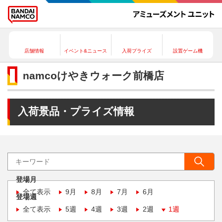
店舗情報
イベント&ニュース
入荷プライズ
設置ゲーム機
namcoけやきウォーク前橋店
入荷景品・プライズ情報
登場月
全て表示
9月
8月
7月
6月
登場週
全て表示
5週
4週
3週
2週
1週