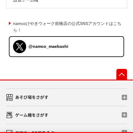
namcoけやきウォーク前橋店の公式SNSアカウントはこち
ら！
@namco_maebashi
先
あそび場をさがす
ゲーム機をさがす
スマホ・PCであそぶ