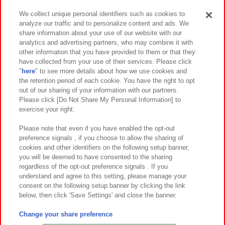
We collect unique personal identifiers such as cookies to
analyze our traffic and to personalize content and ads. We
イベント・キャンペーン
share information about your use of our website with our
analytics and advertising partners, who may combine it with
other information that you have provided to them or that they
have collected from your use of their services. Please click
"
here
" to see more details about how we use cookies and
関連会社
サステナビリティ
サイトポリシー
the retention period of each cookie. You have the right to opt
out of our sharing of your information with our partners.
プライバシーポリシー
ウェブアクセシビリティ方針と検証結果
Please click [Do Not Share My Personal Information] to
exercise your right.
お取引先さまとともに
食品のご提供について
カスタマーハラスメント対応方針
よくあるご質問・お問い合わせ
Please note that even if you have enabled the opt-out
preference signals , if you choose to allow the sharing of
cookies and other identifiers on the following setup banner,
you will be deemed to have consented to the sharing
regardless of the opt-out preference signals . If you
understand and agree to this setting, please manage your
consent on the following setup banner by clicking the link
below, then click 'Save Settings' and close the banner.
©Bandai Namco Amusement Inc.
©Bandai Namco Amusement Lab Inc.
Change your share preference
©Bandai Namco Experience Inc.