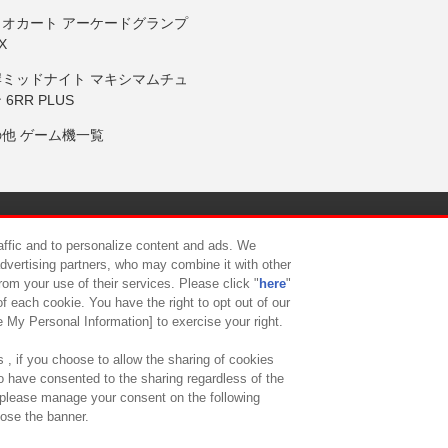
リオカート アーケードグランプ
X
岸ミッドナイト マキシマムチュ
 6RR PLUS
の他 ゲーム機一覧
サイトポリシー
プライバシーポリシー
ウェブアクセシビリティ方
raffic and to personalize content and ads. We
advertising partners, who may combine it with other
rom your use of their services. Please click "
here
"
供について
カスタマーハラスメント対応方針
よくあるご質問・
f each cookie. You have the right to opt out of our
e My Personal Information] to exercise your right.
 , if you choose to allow the sharing of cookies
to have consented to the sharing regardless of the
, please manage your consent on the following
lose the banner.
ndai Namco Amusement Lab Inc.
©Bandai Namco Experience Inc.
©HANAY