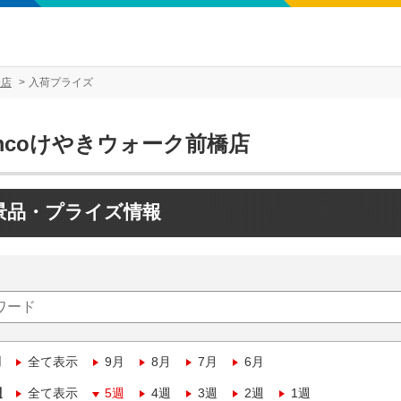
橋店
入荷プライズ
mcoけやきウォーク前橋店
景品・プライズ情報
月
全て表示
9月
8月
7月
6月
週
全て表示
5週
4週
3週
2週
1週