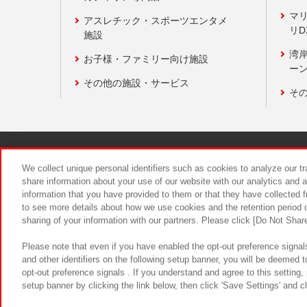
マ
アスレチック・スポーツエンタメ
リD
施設
湾
お子様・ファミリー向け施設
ーン
その他の施設・サービス
そ
関連会社
サステナビリティ
We collect unique personal identifiers such as cookies to analyze our t
share information about your use of our website with our analytics and 
information that you have provided to them or that they have collected f
食品のご提
to see more details about how we use cookies and the retention period o
sharing of your information with our partners. Please click [Do Not Shar
Please note that even if you have enabled the opt-out preference signals
and other identifiers on the following setup banner, you will be deemed 
opt-out preference signals . If you understand and agree to this setting
setup banner by clicking the link below, then click 'Save Settings' and c
©Bandai Namco Amusement Inc.
©Ba