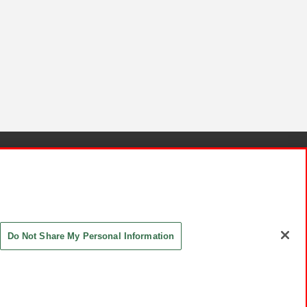
針と検証結果
お取引先さまとともに
お問い合わせ
Do Not Share My Personal Information
ASHIKI Co., Ltd. All Rights Reserved.