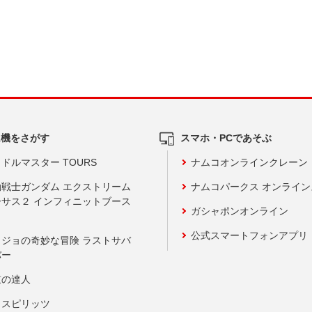
ム機をさがす
スマホ・PCであそぶ
ドルマスター TOURS
ナムコオンラインクレーン
動戦士ガンダム エクストリーム
ナムコパークス オンライ
ーサス２ インフィニットブース
ガシャポンオンライン
公式スマートフォンアプリ
ョジョの奇妙な冒険 ラストサバ
バー
鼓の達人
りスピリッツ