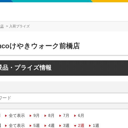
橋店
入荷プライズ
mcoけやきウォーク前橋店
景品・プライズ情報
月
全て表示
9月
8月
7月
6月
週
全て表示
5週
4週
3週
2週
1週