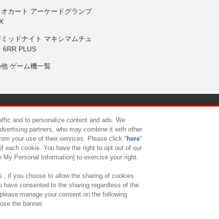
リオカート アーケードグランプ
X
岸ミッドナイト マキシマムチュ
 6RR PLUS
の他 ゲーム機一覧
サイトポリシー
プライバシーポリシー
ウェブアクセシビリティ方
raffic and to personalize content and ads. We
advertising partners, who may combine it with other
rom your use of their services. Please click "
here
"
供について
カスタマーハラスメント対応方針
よくあるご質問・
f each cookie. You have the right to opt out of our
e My Personal Information] to exercise your right.
 , if you choose to allow the sharing of cookies
to have consented to the sharing regardless of the
, please manage your consent on the following
lose the banner.
ndai Namco Amusement Lab Inc.
©Bandai Namco Experience Inc.
©HANAY