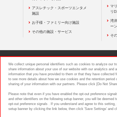
マ
アスレチック・スポーツエンタメ
リD
施設
湾
お子様・ファミリー向け施設
ーン
その他の施設・サービス
そ
関連会社
サステナビリティ
We collect unique personal identifiers such as cookies to analyze our t
share information about your use of our website with our analytics and 
information that you have provided to them or that they have collected f
食品のご提
to see more details about how we use cookies and the retention period o
sharing of your information with our partners. Please click [Do Not Shar
Please note that even if you have enabled the opt-out preference signals
and other identifiers on the following setup banner, you will be deemed 
opt-out preference signals . If you understand and agree to this setting
setup banner by clicking the link below, then click 'Save Settings' and c
©Bandai Namco Amusement Inc.
©Ba