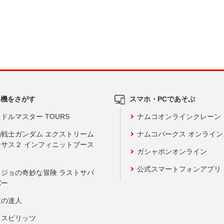
ム機をさがす
スマホ・PCであそぶ
ドルマスター TOURS
ナムコオンラインクレーン
動戦士ガンダム エクストリーム
ナムコパークス オンライ
ーサス２ インフィニットブース
ガシャポンオンライン
公式スマートフォンアプリ
ョジョの奇妙な冒険 ラストサバ
バー
鼓の達人
りスピリッツ