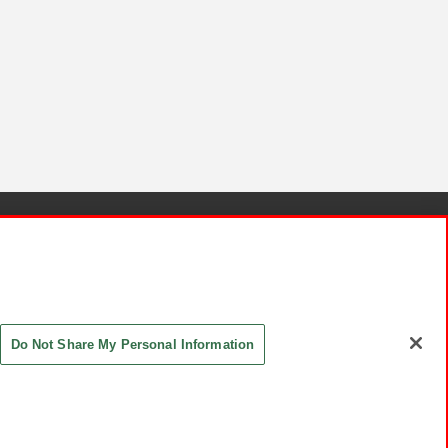
針と検証結果
お取引先さまとともに
お問い合わせ
Do Not Share My Personal Information
ASHIKI Co., Ltd. All Rights Reserved.