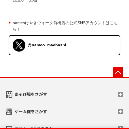
namcoけやきウォーク前橋店の公式SNSアカウントはこち
ら！
@namco_maebashi
先
あそび場をさがす
ゲーム機をさがす
スマホ・PCであそぶ