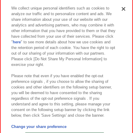
We collect unique personal identifiers such as cookies to
analyze our traffic and to personalize content and ads. We
イベント・キャンペーン
share information about your use of our website with our
analytics and advertising partners, who may combine it with
other information that you have provided to them or that they
have collected from your use of their services. Please click
"
here
" to see more details about how we use cookies and
関連会社
サステナビリティ
サイトポリシー
the retention period of each cookie. You have the right to opt
out of our sharing of your information with our partners.
プライバシーポリシー
ウェブアクセシビリティ方針と検証結果
Please click [Do Not Share My Personal Information] to
exercise your right.
お取引先さまとともに
食品のご提供について
カスタマーハラスメント対応方針
よくあるご質問・お問い合わせ
Please note that even if you have enabled the opt-out
preference signals , if you choose to allow the sharing of
cookies and other identifiers on the following setup banner,
you will be deemed to have consented to the sharing
regardless of the opt-out preference signals . If you
understand and agree to this setting, please manage your
consent on the following setup banner by clicking the link
below, then click 'Save Settings' and close the banner.
©Bandai Namco Amusement Inc.
©Bandai Namco Amusement Lab Inc.
Change your share preference
©Bandai Namco Experience Inc.