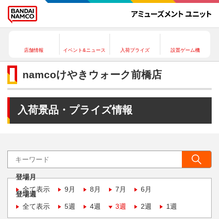
店舗情報
イベント&ニュース
入荷プライズ
設置ゲーム機
namcoけやきウォーク前橋店
入荷景品・プライズ情報
登場月
全て表示
9月
8月
7月
6月
登場週
全て表示
5週
4週
3週
2週
1週